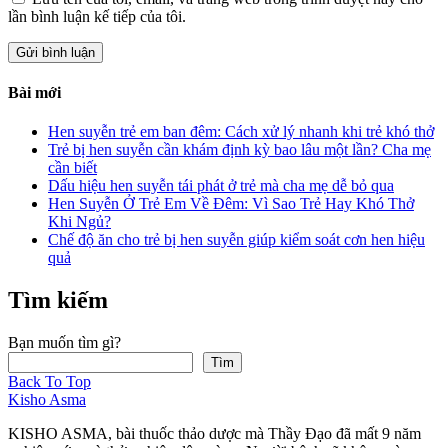
lần bình luận kế tiếp của tôi.
Bài mới
Hen suyễn trẻ em ban đêm: Cách xử lý nhanh khi trẻ khó thở
Trẻ bị hen suyễn cần khám định kỳ bao lâu một lần? Cha mẹ
cần biết
Dấu hiệu hen suyễn tái phát ở trẻ mà cha mẹ dễ bỏ qua
Hen Suyễn Ở Trẻ Em Về Đêm: Vì Sao Trẻ Hay Khó Thở
Khi Ngủ?
Chế độ ăn cho trẻ bị hen suyễn giúp kiểm soát cơn hen hiệu
quả
Tìm kiếm
Bạn muốn tìm gì?
Tìm
Back To Top
Kisho Asma
KISHO ASMA, bài thuốc thảo dược mà Thầy Đạo đã mất 9 năm