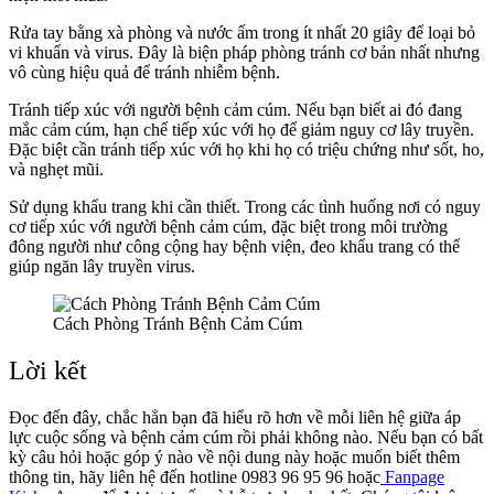
Rửa tay bằng xà phòng và nước ấm trong ít nhất 20 giây để loại bỏ
vi khuẩn và virus. Đây là biện pháp phòng tránh cơ bản nhất nhưng
vô cùng hiệu quả để tránh nhiễm bệnh.
Tránh tiếp xúc với người bệnh cảm cúm. Nếu bạn biết ai đó đang
mắc cảm cúm, hạn chế tiếp xúc với họ để giảm nguy cơ lây truyền.
Đặc biệt cần tránh tiếp xúc với họ khi họ có triệu chứng như sốt, ho,
và nghẹt mũi.
Sử dụng khẩu trang khi cần thiết. Trong các tình huống nơi có nguy
cơ tiếp xúc với người bệnh cảm cúm, đặc biệt trong môi trường
đông người như công cộng hay bệnh viện, đeo khẩu trang có thể
giúp ngăn lây truyền virus.
Cách Phòng Tránh Bệnh Cảm Cúm
Lời kết
Đọc đến đây, chắc hẳn bạn đã hiểu rõ hơn về mỗi liên hệ giữa áp
lực cuộc sống và bệnh cảm cúm rồi phải không nào.
Nếu bạn có bất
kỳ câu hỏi hoặc góp ý nào về nội dung này hoặc muốn biết thêm
thông tin,
hãy liên hệ đến hotline 0983 96 95 96 hoặc
Fanpage