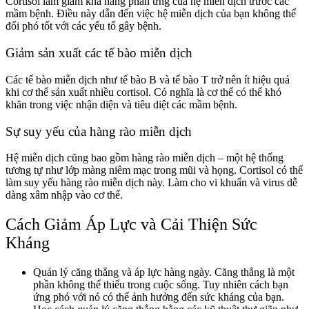
Cortisol làm giảm khả năng phản ứng của hệ miễn dịch trước các
mầm bệnh. Điều này dẫn đến việc hệ miễn dịch của bạn không thể
đối phó tốt với các yếu tố gây bệnh.
Giảm sản xuất các tế bào miễn dịch
Các tế bào miễn dịch như tế bào B và tế bào T trở nên ít hiệu quả
khi cơ thể sản xuất nhiều cortisol. Có nghĩa là cơ thể có thể khó
khăn trong việc nhận diện và tiêu diệt các mầm bệnh.
Sự suy yếu của hàng rào miễn dịch
Hệ miễn dịch cũng bao gồm hàng rào miễn dịch – một hệ thống
tương tự như lớp màng niêm mạc trong mũi và họng. Cortisol có thể
làm suy yếu hàng rào miễn dịch này. Làm cho vi khuẩn và virus dễ
dàng xâm nhập vào cơ thể.
Cách Giảm Áp Lực và Cải Thiện Sức
Kháng
Quản lý căng thẳng và áp lực hàng ngày. Căng thẳng là một
phần không thể thiếu trong cuộc sống. Tuy nhiên cách bạn
ứng phó với nó có thể ảnh hưởng đến sức kháng của bạn.