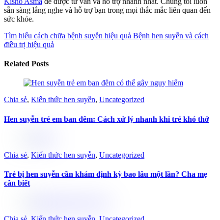
Kisho Asma
để được tư vấn và hỗ trợ nhanh nhất.
Chúng tôi luôn
sẵn sàng lắng nghe và hỗ trợ bạn trong mọi thắc mắc liên quan đến
sức khỏe.
Tìm hiểu cách chữa bệnh suyễn hiệu quả
Bệnh hen suyễn và cách
điều trị hiệu quả
Related Posts
Chia sẻ
,
Kiến thức hen suyễn
,
Uncategorized
Hen suyễn trẻ em ban đêm: Cách xử lý nhanh khi trẻ khó thở
Chia sẻ
,
Kiến thức hen suyễn
,
Uncategorized
Trẻ bị hen suyễn cần khám định kỳ bao lâu một lần? Cha mẹ
cần biết
Chia sẻ
,
Kiến thức hen suyễn
,
Uncategorized