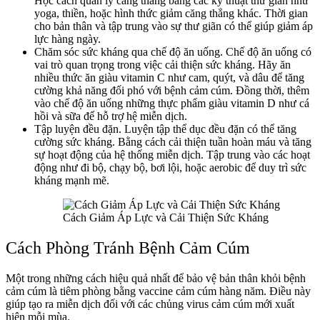
Học cách quản lý căng thẳng bằng các kỹ thuật thư giãn như
yoga, thiền, hoặc hình thức giảm căng thẳng khác. Thời gian
cho bản thân và tập trung vào sự thư giãn có thể giúp giảm áp
lực hàng ngày.
Chăm sóc sức kháng qua chế độ ăn uống. Chế độ ăn uống có
vai trò quan trọng trong việc cải thiện sức kháng. Hãy ăn
nhiều thức ăn giàu vitamin C như cam, quýt, và dâu để tăng
cường khả năng đối phó với bệnh cảm cúm. Đồng thời, thêm
vào chế độ ăn uống những thực phẩm giàu vitamin D như cá
hồi và sữa để hỗ trợ hệ miễn dịch.
Tập luyện đều đặn. Luyện tập thể dục đều đặn có thể tăng
cường sức kháng. Bằng cách cải thiện tuần hoàn máu và tăng
sự hoạt động của hệ thống miễn dịch. Tập trung vào các hoạt
động như đi bộ, chạy bộ, bơi lội, hoặc aerobic để duy trì sức
kháng mạnh mẽ.
Cách Giảm Áp Lực và Cải Thiện Sức Kháng
Cách Phòng Tránh Bệnh Cảm Cúm
Một trong những cách hiệu quả nhất để bảo vệ bản thân khỏi bệnh
cảm cúm là tiêm phòng bằng vaccine cảm cúm hàng năm. Điều này
giúp tạo ra miễn dịch đối với các chủng virus cảm cúm mới xuất
hiện mỗi mùa.