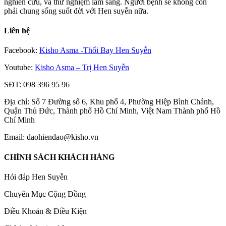
nghiên cứu, và thử nghiệm lâm sàng. Người bệnh sẽ không còn
phải chung sống suốt đời với Hen suyễn nữa.
Liên hệ
Facebook:
Kisho Asma -Thổi Bay Hen Suyễn
Youtube:
Kisho Asma – Trị Hen Suyễn
SĐT: 098 396 95 96
Địa chỉ: Số 7 Đường số 6, Khu phố 4, Phường Hiệp Bình Chánh,
Quận Thủ Đức, Thành phố Hồ Chí Minh, Việt Nam Thành phố Hồ
Chí Minh
Email: daohiendao@kisho.vn
CHÍNH SÁCH KHÁCH HÀNG
Hỏi đáp Hen Suyễn
Chuyên Mục Cộng Đồng
Điều Khoản & Điều Kiện