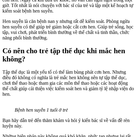
giờ. Tốt nhất là nói chuyện với bác sĩ của trẻ và lập một kế hoạch tự
kiểm soát bệnh hen suyễn.
Hen suyễn là căn bệnh nan y nhưng rất dễ kiểm soát. Phòng ngừa
hen suyễn có thể giúp trẻ giảm hoặc cắt cơn hen. Giúp trẻ sống, học
tập, vui chơi, phát triển bình thường về thể chất và tinh thần, chức
năng phổi bình thường.
Có nên cho trẻ tập thể dục khi mắc hen
không?
Tập thể dục là một yếu tố có thể làm bùng phát cơn hen. Nhưng
điều đó không có nghĩa là trẻ mắc hen không nên tự tập thể dục,
chơi thể thao hoặc tham gia các môn thể thao hoặc các hoạt động
thể chất giúp cải thiện việc kiểm soát hen và giảm tỷ lệ nhập viện do
hen.
Bệnh hen suyễn 1 tuổi ở trẻ
Bạn hãy dẫn trẻ đến thăm khám và hỏi ý kiến bác sĩ về vấn đề rèn
luyện này.
Những biện pháp này không quá khó khăn, phức tạp nhưng lại rất