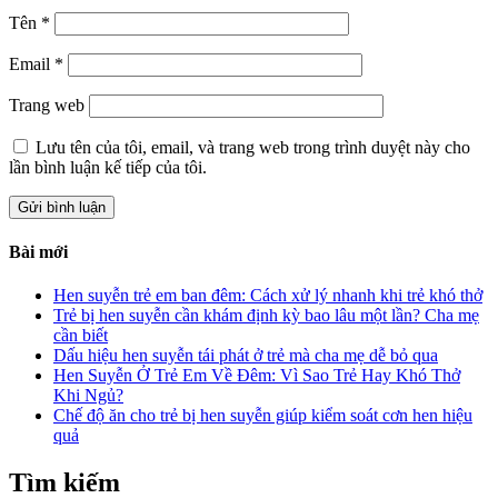
Tên
*
Email
*
Trang web
Lưu tên của tôi, email, và trang web trong trình duyệt này cho
lần bình luận kế tiếp của tôi.
Bài mới
Hen suyễn trẻ em ban đêm: Cách xử lý nhanh khi trẻ khó thở
Trẻ bị hen suyễn cần khám định kỳ bao lâu một lần? Cha mẹ
cần biết
Dấu hiệu hen suyễn tái phát ở trẻ mà cha mẹ dễ bỏ qua
Hen Suyễn Ở Trẻ Em Về Đêm: Vì Sao Trẻ Hay Khó Thở
Khi Ngủ?
Chế độ ăn cho trẻ bị hen suyễn giúp kiểm soát cơn hen hiệu
quả
Tìm kiếm