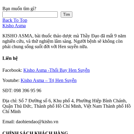
Bạn muốn tìm gì?
Tìm
Back To Top
Kisho Asma
KISHO ASMA, bài thuốc thảo dược mà Thầy Đạo đã mất 9 năm
nghiên cứu, và thử nghiệm lâm sàng. Người bệnh sẽ không còn
phải chung sống suốt đời với Hen suyễn nữa.
Liên hệ
Facebook:
Kisho Asma -Thổi Bay Hen Suyễn
Youtube:
Kisho Asma – Trị Hen Suyễn
SĐT: 098 396 95 96
Địa chỉ: Số 7 Đường số 6, Khu phố 4, Phường Hiệp Bình Chánh,
Quận Thủ Đức, Thành phố Hồ Chí Minh, Việt Nam Thành phố Hồ
Chí Minh
Email: daohiendao@kisho.vn
CHÍNH SÁCH KHÁCH HÀNG