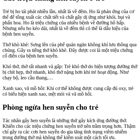
Trẻ bị ho tái phát nhiều lần, nhất là về đêm. Ho là phản ứng của cơ
thể để tống xuất các chất tiết và chất gây dị ứng như khói, bụi và
phấn hoa. Ho là triệu chứng của nhiều bệnh về đường hô hấp.
Nhưng nếu ho kéo dài, nhất là về đêm thì có thể là dấu hiệu của
bệnh hen suyễn.
Thở khò khè: Sưng lên của phế quản ngăn không khí lưu thông qua
chúng. Gây ra tiếng thở khò khè. Đây được coi là một triệu chứng
cổ điển của bệnh hen suyễn.
Khó thở, thở rất nhanh và gấp: Trẻ khó thở do hiện tượng đường thở
bị chít hẹp, thở nhanh, khó thở nặng hơn khi trẻ hoạt động. Như
chạy bộ, leo cầu thang,…
Xanh xao, vã mồ hôi: Khi cơ thể không được cung cấp đủ oxy, trẻ
có biểu hiện xanh xao, mệt mỏi và vã mồ hôi.
Phòng ngừa hen suyễn cho trẻ
Tác nhân gây hen suyễn là những thứ gây kích ứng đường thở.
Khiến cho các triệu chứng hen suyễn trở nên trầm trọng hơn. Thậm
chí gây ra các cơn hen suyễn do gia tăng tình trạng viêm nhiễm
trong đường thở mà không thể kiểm soát một cách tối ưu.