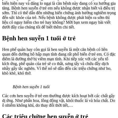
biến hiện nay và đáng lo ngại là căn bệnh này đang có xu hướng gia
tăng. Bệnh hen suyễn ở trẻ em nếu không được nhận biết và điều trị
sớm. Thì có thể dẫn đến những biến chứng ảnh hưởng nghiêm trọng
đến sức khỏe của trẻ. Nếu bệnh không được phát hiện ra sớm thì
liệu có nguy hiểm cho trẻ hay không? Mời bạn xem ngay bài viết
dưới đây của chúng tôi để biết thêm chi tiết.
Bệnh hen suyễn 1 tuổi ở trẻ
Hen phế quản hay còn gọi là hen suyễn là một căn bệnh có liên
quan đến đường hô hấp mạn tính đang rất phổ biến ở trẻ em. Có đặc
điểm là đường thở bị viêm mạn tính. Khi tiếp xúc với các yếu tố
kích ứng, phế quản của trẻ sẽ co thắt, sưng tấy và chứa đầy dịch
nhầy gây tắc nghẽn. Vì thế nó sẽ dẫn đến các triệu chứng như ho,
khò khè, khó thở.
Bệnh hen suyễn 1 tuổi
Các cơn hen suyễn ở trẻ em thường được kích hoạt bởi các chất gây
dị ứng. Như phấn hoa, lông động vật, khói thuốc lá và hóa chất. Do
ô nhiễm không khí, do thay đổi thời tiết,…
Các triệu chứng hen suyễn ở trẻ