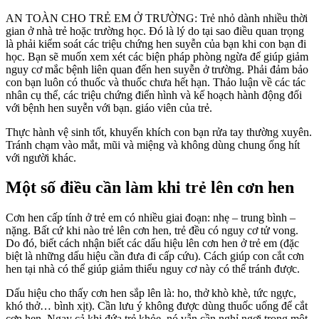
AN TOÀN CHO TRẺ EM Ở TRƯỜNG: Trẻ nhỏ dành nhiều thời
gian ở nhà trẻ hoặc trường học. Đó là lý do tại sao điều quan trọng
là phải kiểm soát các triệu chứng hen suyễn của bạn khi con bạn đi
học. Bạn sẽ muốn xem xét các biện pháp phòng ngừa để giúp giảm
nguy cơ mắc bệnh liên quan đến hen suyễn ở trường. Phải đảm bảo
con bạn luôn có thuốc và thuốc chưa hết hạn. Thảo luận về các tác
nhân cụ thể, các triệu chứng điển hình và kế hoạch hành động đối
với bệnh hen suyễn với bạn. giáo viên của trẻ.
Thực hành vệ sinh tốt, khuyến khích con bạn rửa tay thường xuyên.
Tránh chạm vào mắt, mũi và miệng và không dùng chung ống hít
với người khác.
Một số điều cần làm khi trẻ lên cơn hen
Cơn hen cấp tính ở trẻ em có nhiều giai đoạn: nhẹ – trung bình –
nặng. Bất cứ khi nào trẻ lên cơn hen, trẻ đều có nguy cơ tử vong.
Do đó, biết cách nhận biết các dấu hiệu lên cơn hen ở trẻ em (đặc
biệt là những dấu hiệu cần đưa đi cấp cứu). Cách giúp con cắt cơn
hen tại nhà có thể giúp giảm thiểu nguy cơ này có thể tránh được.
Dấu hiệu cho thấy cơn hen sắp lên là: ho, thở khò khè, tức ngực,
khó thở… bình xịt). Cần lưu ý không được dùng thuốc uống để cắt
cơn hen. Ngay cả khi đứa trẻ khỏe, nó vẫn cần nghỉ ngơi trong một