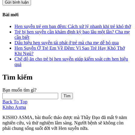
Bài mới
Hen suyễn trẻ em ban đêm: Cách xử lý nhanh khi trẻ khó thở
Trẻ bị hen suyễn cần khám định kỳ bao lâu một lần? Cha mẹ
cần biết
Dấu hiệu hen suyễn tái phát ở trẻ mà cha mẹ dễ bỏ qua
Hen Suyễn Ở Trẻ Em Về Đêm: Vì Sao Trẻ Hay Khó Thở
Khi Ngủ?
Chế độ ăn cho trẻ bị hen suyễn giúp kiểm soát cơn hen hiệu
quả
Tìm kiếm
Bạn muốn tìm gì?
Tìm
Back To Top
Kisho Asma
KISHO ASMA, bài thuốc thảo dược mà Thầy Đạo đã mất 9 năm
nghiên cứu, và thử nghiệm lâm sàng. Người bệnh sẽ không còn
phải chung sống suốt đời với Hen suyễn nữa.