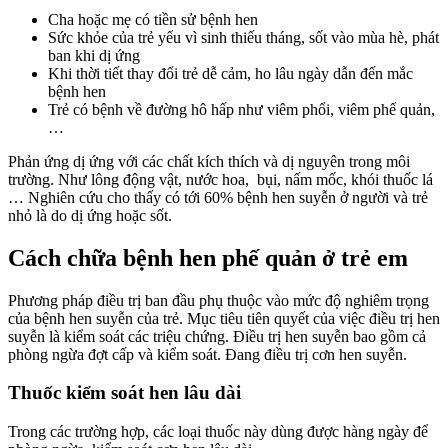
Cha hoặc mẹ có tiền sử bệnh hen
Sức khỏe của trẻ yếu vì sinh thiếu tháng, sốt vào mùa hè, phát
ban khi dị ứng
Khi thời tiết thay đổi trẻ dễ cảm, ho lâu ngày dẫn đến mắc
bệnh hen
Trẻ có bệnh về đường hô hấp như viêm phổi, viêm phế quản,
…
Phản ứng dị ứng với các chất kích thích và dị nguyên trong môi
trường. Như lông động vật, nước hoa, bụi, nấm mốc, khói thuốc lá
… Nghiên cứu cho thấy có tới 60% bệnh hen suyễn ở người và trẻ
nhỏ là do dị ứng hoặc sốt.
Cách chữa bệnh hen phế quản ở trẻ em
Phương pháp điều trị ban đầu phụ thuộc vào mức độ nghiêm trọng
của bệnh hen suyễn của trẻ. Mục tiêu tiên quyết của việc điều trị hen
suyễn là kiểm soát các triệu chứng. Điều trị hen suyễn bao gồm cả
phòng ngừa đợt cấp và kiểm soát. Đang điều trị cơn hen suyễn.
Thuốc kiểm soát hen lâu dài
Trong các trường hợp, các loại thuốc này dùng được hàng ngày để