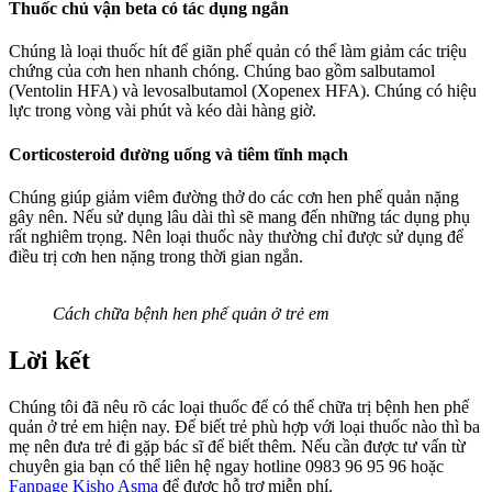
Thuốc chủ vận beta có tác dụng ngắn
Chúng là loại thuốc hít để giãn phế quản có thể làm giảm các triệu
chứng của cơn hen nhanh chóng. Chúng bao gồm salbutamol
(Ventolin HFA) và levosalbutamol (Xopenex HFA). Chúng có hiệu
lực trong vòng vài phút và kéo dài hàng giờ.
Corticosteroid đường uống và tiêm tĩnh mạch
Chúng giúp giảm viêm đường thở do các cơn hen phế quản nặng
gây nên. Nếu sử dụng lâu dài thì sẽ mang đến những tác dụng phụ
rất nghiêm trọng. Nên loại thuốc này thường chỉ được sử dụng để
điều trị cơn hen nặng trong thời gian ngắn.
Cách chữa bệnh hen phế quản ở trẻ em
Lời kết
Chúng tôi đã nêu rõ các loại thuốc để có thể chữa trị bệnh hen phế
quản ở trẻ em hiện nay. Để biết trẻ phù hợp với loại thuốc nào thì ba
mẹ nên đưa trẻ đi gặp bác sĩ để biết thêm.
Nếu cần được tư vấn từ
chuyên gia bạn có thể liên hệ ngay hotline 0983 96 95 96 hoặc
Fanpage Kisho Asma
để được hỗ trợ miễn phí.