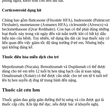
phòng ngừa, kiểm soát cơn hen lâu dài.
Corticosteroid dạng hít
Chúng bao gồm fluticasone (Flixotide HFA), budesonide (Pulmicort
Flexhaler), mometasone (Asmanex HFA), ciclesonide (Alvesco) và
beclomethasone (Qvar Redihaler). Con bạn có thể phải dùng những
loại thuốc này trong vài ngày đến vài tuần trước khi có bất kỳ dấu
hiệu nào của bệnh. Tuy nhiên, sử dụng lâu dài các loại thuốc này có
liên quan đến việc giảm tốc độ tăng trưởng ở trẻ em. Nhưng hiệu
quả không đáng kể.
Thuốc điều hòa miễn dịch cho trẻ
Mepolizumab (Nucala), Benralizumab và Dupilumab có thể được
dùng cho trẻ em trên 12 tuổi bị hen tăng bạch cầu ái toan nặng.
Omalizumab (Xolair) có thể được cân nhắc cho trẻ em từ 6 tuổi trở
lên bị hen suyễn dị ứng từ trung bình đến nặng.
Thuốc cắt cơn hen
Thuốc giảm đau giúp giãn đường thở bị sưng và còn được gọi là
thuốc cấp cứu. Khi tập thể dục, nếu được bác sĩ khuyến nghị.