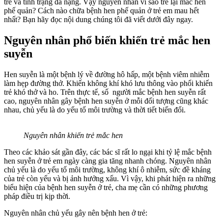
trễ và tình trạng đã nặng. Vậy nguyên nhân vì sao trẻ lại mắc hen
phế quản? Cách nào chữa bệnh hen phế quản ở trẻ em mau hết
nhất? Bạn hãy đọc nội dung chúng tôi đã viết dưới đây ngay.
Nguyên nhân phổ biến khiến trẻ mắc hen
suyễn
Hen suyễn là một bệnh lý về đường hô hấp, một bệnh viêm nhiễm
làm hẹp đường thở. Khiến không khí khó lưu thông vào phổi khiến
trẻ khó thở và ho. Trên thực tế, số người mắc bệnh hen suyễn rất
cao, nguyên nhân gây bệnh hen suyễn ở mỗi đối tượng cũng khác
nhau, chủ yếu là do yếu tố môi trường và thời tiết biến đổi.
Nguyên nhân khiến trẻ mắc hen
Theo các khảo sát gần đây, các bác sĩ rất lo ngại khi tỷ lệ mắc bệnh
hen suyễn ở trẻ em ngày càng gia tăng nhanh chóng. Nguyên nhân
chủ yếu là do yếu tố môi trường, không khí ô nhiễm, sức đề kháng
của trẻ còn yếu và bị ảnh hưởng xấu. Vì vậy, khi phát hiện ra những
biểu hiện của bệnh hen suyễn ở trẻ, cha mẹ cần có những phương
pháp điều trị kịp thời.
Nguyên nhân chủ yếu gây nên bệnh hen ở trẻ: