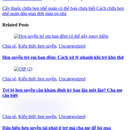
Cây thuốc chữa hen phế quản có thể bạn chưa biết
Cách chữa hen
phế quản dân gian đơn giản tại nhà
Related Posts
Chia sẻ
,
Kiến thức hen suyễn
,
Uncategorized
Hen suyễn trẻ em ban đêm: Cách xử lý nhanh khi trẻ khó thở
Chia sẻ
,
Kiến thức hen suyễn
,
Uncategorized
Trẻ bị hen suyễn cần khám định kỳ bao lâu một lần? Cha mẹ
cần biết
Chia sẻ
,
Kiến thức hen suyễn
,
Uncategorized
Dấu hiệu hen suyễn tái phát ở trẻ mà cha mẹ dễ bỏ qua