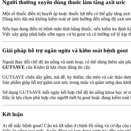
Người thường xuyên dùng thuốc làm tăng axit uric
Một số thuốc điều trị huyết áp hoặc thuốc lợi tiểu có thể gây tăng axit 
Dùng kéo dài mà không kiểm soát sẽ ảnh hưởng đến nồng độ axit uri
Nếu bạn đang điều trị bệnh mãn tính bằng thuốc, nên kiểm tra định k
Việc này giúp phát hiện sớm nguy cơ bị gout và có hướng xử lý kịp th
Giải pháp hỗ trợ ngăn ngừa và kiểm soát bệnh gout
Ngoài thay đổi chế độ ăn uống và sinh hoạt, có thể dùng thêm sản ph
GUTSAVE
của Kisho là lựa chọn đáng tin cậy.
GUTSAVE chứa dây gắm, mã đề, hy thiêm, râu mèo và các thảo dượ
Sản phẩm giúp hỗ trợ giảm axit uric trong máu và giảm sưng đau khớ
Sử dụng GUTSAVE mỗi ngày kết hợp chế độ ăn uống khoa học sẽ man
Đây là lựa chọn phù hợp cho người mới bị gout hoặc đang kiểm soát 
Kết luận
Ai dễ mắc bệnh gout? Câu trả lời nằm ở chính lối sống và cơ địa của
Việc ăn uống quá mức, ít vận động và lạm dụng rượu bia đều góp ph