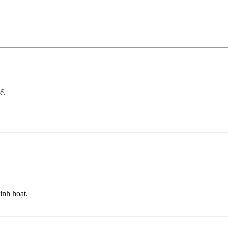
ể.
inh hoạt.