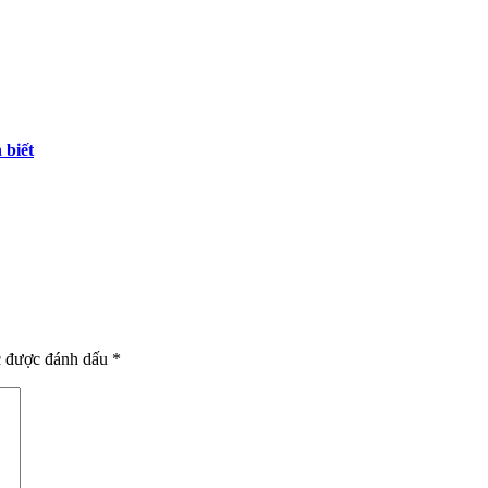
 biết
c được đánh dấu
*