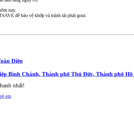
 hôm nay.
SAVE để bảo vệ khớp và tránh tái phát gout.
Toàn Diện
Hiệp Bình Chánh, Thành phố Thủ Đức, Thành phố Hồ
nhanh nhất!
trẻ em