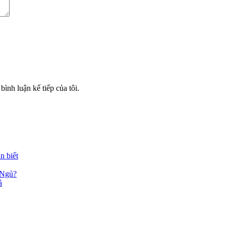
bình luận kế tiếp của tôi.
n biết
 Ngủ?
ả