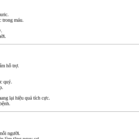
uric.
c trong máu.
ỳ.
ời.
ẩm hỗ trợ.
c quý.
p.
g lại hiệu quả tích cực.
bệnh.
 mỗi người.
ần làm tăng nguy cơ.