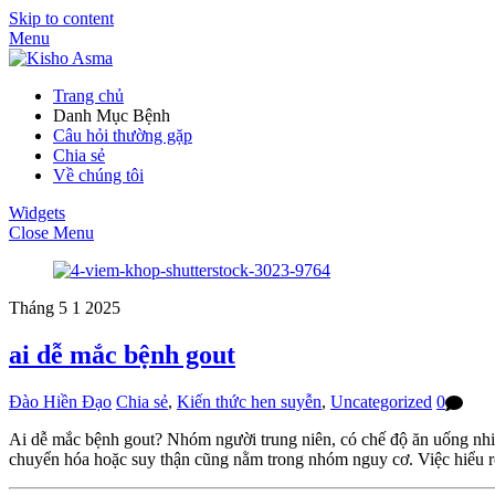
Skip to content
Menu
Trang chủ
Danh Mục Bệnh
Câu hỏi thường gặp
Chia sẻ
Về chúng tôi
Widgets
Close Menu
Tháng 5
1
2025
ai dễ mắc bệnh gout
Đào Hiền Đạo
Chia sẻ
,
Kiến thức hen suyễn
,
Uncategorized
0
Ai dễ mắc bệnh gout? Nhóm người trung niên, có chế độ ăn uống nhiều 
chuyển hóa hoặc suy thận cũng nằm trong nhóm nguy cơ. Việc hiểu 