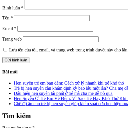
Bình luận
*
Tên
*
Email
*
Trang web
Lưu tên của tôi, email, và trang web trong trình duyệt này cho lần 
Bài mới
Hen suyễn trẻ em ban đêm: Cách xử lý nhanh khi trẻ khó thở
Trẻ bị hen suyễn cần khám định kỳ bao lâu một lần? Cha mẹ cầ
Dấu hiệu hen suyễn tái phát ở trẻ mà cha mẹ dễ bỏ qua
Hen Suyễn Ở Trẻ Em Về Đêm: Vì Sao Trẻ Hay Khó Thở Khi
Chế độ ăn cho trẻ bị hen suyễn giúp kiểm soát cơn hen hiệu qu
Tìm kiếm
Bạn muốn tìm gì?