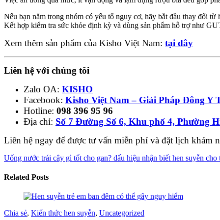
Nếu bạn nằm trong nhóm có yếu tố nguy cơ, hãy bắt đầu thay đổi từ
Kết hợp kiểm tra sức khỏe định kỳ và dùng sản phẩm hỗ trợ như GUT
Xem thêm sản phẩm của Kisho Việt Nam:
tại đây
Liên hệ với chúng tôi
Zalo OA:
KISHO
Facebook:
Kisho Việt Nam – Giải Pháp Đông Y 
Hotline:
098 396 95 96
Địa chỉ:
Số 7 Đường Số 6, Khu phố 4, Phường 
Liên hệ ngay để được tư vấn miễn phí và đặt lịch khám 
Uống nước trái cây gì tốt cho gan?
dấu hiệu nhận biết hen suyễn cho 
Related Posts
Chia sẻ
,
Kiến thức hen suyễn
,
Uncategorized