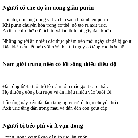
Người có chế độ ăn uống giàu purin
Thịt đỏ, nội tạng động vật và hải sản chứa nhiều purin.
Khi purin chuyển hóa trong cơ thể, nó tạo ra axit uric.
Axit uric dư thừa sẽ tích tụ và tạo tinh thể gây đau khớp.
Những người ăn nhiều các thực phẩm trên mỗi ngày rất dễ bị gout.
Đặc biệt nếu kết hợp với rượu bia thì nguy cơ tăng cao hơn nữa.
Nam giới trung niên có lối sống thiếu điều độ
Đàn ông từ 35 tuổi trở lên là nhóm mắc gout cao nhất.
Họ thường uống bia rượu và ăn nhậu nhiều vào buổi tối.
Lối sống này kéo dài làm tăng nguy cơ rối loạn chuyển hóa.
Axit uric tăng dần trong máu và dẫn đến cơn gout cấp.
Người bị béo phì và ít vận động
Trọng lượng cơ thể cao gây áp lực lên khớp.