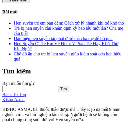
Bài mới
Hen suyễn trẻ em ban đêm: Cách xử lý nhanh khi trẻ khó thở
Trẻ bị hen suyễn cần khám định kỳ bao lâu một lần? Cha mẹ
cần biết
Dấu hiệu hen suyễn tái phát ở trẻ mà cha mẹ dễ bỏ qua
Hen Suyễn Ở Trẻ Em Về Đêm: Vì Sao Trẻ Hay Khó Thở
Khi Ngủ?
Chế độ ăn cho trẻ bị hen suyễn giúp kiểm soát cơn hen hiệu
quả
Tìm kiếm
Bạn muốn tìm gì?
Tìm
Back To Top
Kisho Asma
KISHO ASMA, bài thuốc thảo dược mà Thầy Đạo đã mất 9 năm
nghiên cứu, và thử nghiệm lâm sàng. Người bệnh sẽ không còn
phải chung sống suốt đời với Hen suyễn nữa.