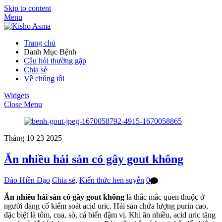
Skip to content
Menu
Trang chủ
Danh Mục Bệnh
Câu hỏi thường gặp
Chia sẻ
Về chúng tôi
Widgets
Close Menu
Tháng 10
23
2025
Ăn nhiều hải sản có gây gout không
Đào Hiền Đạo
Chia sẻ
,
Kiến thức hen suyễn
0
Ăn nhiều hải sản có gây gout không
là thắc mắc quen thuộc ở
người đang cố kiểm soát acid uric. Hải sản chứa lượng purin cao,
đặc biệt là tôm, cua, sò, cá biển đậm vị. Khi ăn nhiều, acid uric tăng