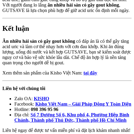
Với người đang lo lắng
ăn nhiều hải sản có gây gout không
,
GUTSAVE là lựa chọn phù hợp để giữ acid uric ổn định mỗi ngày.
Kết luận
Ăn nhiều hải sản có gây gout không
có đáp án là có thể gây tăng
acid uric và làm cơ thể nhạy hơn với cơn đau khớp. Khi ăn đúng
lượng, uống đủ nước và kết hợp GUTSAVE, bạn sẽ kiểm soát được
nguy cơ và bảo vệ sức khỏe lâu dài. Chế độ ăn hợp lý là nền tảng
quan trọng cho người dễ bị gout.
Xem thêm sản phẩm của Kisho Việt Nam:
tại đây
Liên hệ với chúng tôi
Zalo OA:
KISHO
Facebook:
Kisho Việt Nam – Giải Pháp Đông Y Toàn Diện
Hotline:
098 396 95 96
Địa chỉ:
Số 7 Đường Số 6, Khu phố 4, Phường Hiệp Bình
Chánh, Thành phố Thủ Đức, Thành phố Hồ Chí Minh
Liên hệ ngay để được tư vấn miễn phí và đặt lịch khám nhanh nhất!