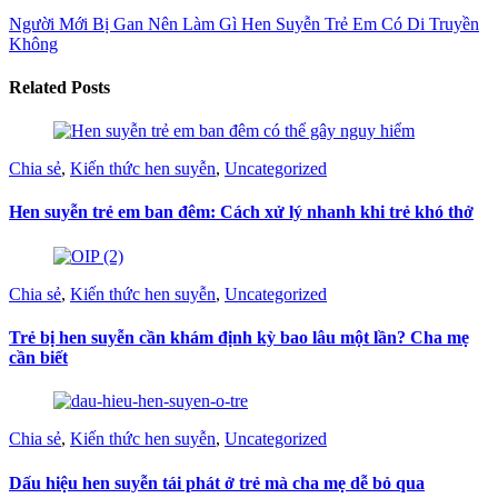
Người Mới Bị Gan Nên Làm Gì
Hen Suyễn Trẻ Em Có Di Truyền
Không
Related Posts
Chia sẻ
,
Kiến thức hen suyễn
,
Uncategorized
Hen suyễn trẻ em ban đêm: Cách xử lý nhanh khi trẻ khó thở
Chia sẻ
,
Kiến thức hen suyễn
,
Uncategorized
Trẻ bị hen suyễn cần khám định kỳ bao lâu một lần? Cha mẹ
cần biết
Chia sẻ
,
Kiến thức hen suyễn
,
Uncategorized
Dấu hiệu hen suyễn tái phát ở trẻ mà cha mẹ dễ bỏ qua