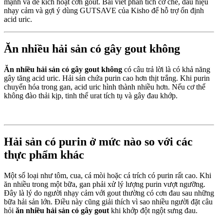
mạnh và dễ kích hoạt cơn gout. Bài viết phân tích cơ chế, dấu hiệu
nhạy cảm và gợi ý dùng GUTSAVE của Kisho để hỗ trợ ổn định
acid uric.
Ăn nhiều hải sản có gây gout không
Ăn nhiều hải sản có gây gout không
có câu trả lời là có khả năng
gây tăng acid uric. Hải sản chứa purin cao hơn thịt trắng. Khi purin
chuyển hóa trong gan, acid uric hình thành nhiều hơn. Nếu cơ thể
không đào thải kịp, tinh thể urat tích tụ và gây đau khớp.
Hải sản có purin ở mức nào so với các
thực phẩm khác
Một số loại như tôm, cua, cá mòi hoặc cá trích có purin rất cao. Khi
ăn nhiều trong một bữa, gan phải xử lý lượng purin vượt ngưỡng.
Đây là lý do người nhạy cảm với gout thường có cơn đau sau những
bữa hải sản lớn. Điều này cũng giải thích vì sao nhiều người đặt câu
hỏi
ăn nhiều hải sản có gây gout
khi khớp đột ngột sưng đau.