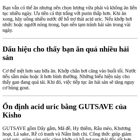
Bạn vẫn có thể ăn nhưng nên chọn lượng vừa phải và không ăn liên
tục nhiều ngày. Ưu tiên cá thịt trắng với purin thấp hơn. Khi ăn
xong, hãy uống nhiều nước để hỗ trợ thải acid uric. Nếu khớp hơi
nhức hoặc người nóng trong, bạn nên tạm tránh hải sản trong vài
ngày.
Dấu hiệu cho thấy bạn ăn quá nhiều hải
sản
Cơ thể mệt hơn sau bữa ăn. Khớp chân hơi căng vào buổi tối. Nước
tiểu sẫm màu hoặc ít hơn bình thường. Những biểu hiện này cho
thấy gan đang quá tải. Khi đó, việc tiếp tục ăn hải sản sẽ tăng nguy
cơ bùng gout.
Ổn định acid uric bằng GUTSAVE của
Kisho
GUTSAVE gồm Dây gắm, Mã đề, Hy thiêm, Râu mèo, Khương
hoạt, Lá sake, Rễ cỏ tranh và Nấm linh chi. Công thức giúp giảm
acid uric, giảm cảm giác căng khớp và hỗ trợ gan thải độc tốt hơn.