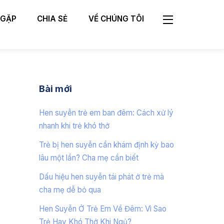
 GẶP
CHIA SẺ
VỀ CHÚNG TÔI
Widgets
Bài mới
Hen suyễn trẻ em ban đêm: Cách xử lý
nhanh khi trẻ khó thở
Trẻ bị hen suyễn cần khám định kỳ bao
lâu một lần? Cha mẹ cần biết
Dấu hiệu hen suyễn tái phát ở trẻ mà
cha mẹ dễ bỏ qua
Hen Suyễn Ở Trẻ Em Về Đêm: Vì Sao
Trẻ Hay Khó Thở Khi Ngủ?