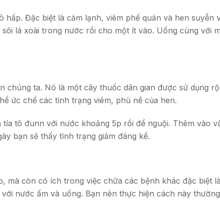
hô hấp. Đặc biệt là cảm lạnh, viêm phế quản và hen suyễn 
ôi lá xoài trong nước rồi cho một ít vào. Uống cùng với 
 dân chúng ta. Nó là một cây thuốc dân gian được sử dụng r
 thể ức chế các tình trạng viêm, phù nề của hen.
á tía tô đunn với nước khoảng 5p rồi để nguội. Thêm vào và
gày bạn sẽ thấy tình trạng giảm đáng kể.
, mà còn có ích trong việc chữa các bệnh khác đặc biệt l
 với nước ấm và uống. Bạn nên thực hiện cách này thường