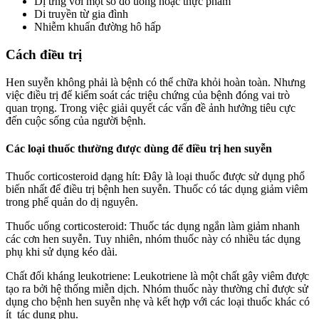
Dị ứng với một số đồ uống hoặc thực phẩm
Di truyền từ gia đình
Nhiễm khuẩn đường hô hấp
Cách điều trị
Hen suyễn không phải là bệnh có thể chữa khỏi hoàn toàn. Nhưng
việc điều trị để kiểm soát các triệu chứng của bệnh đóng vai trò
quan trọng. Trong việc giải quyết các vấn đề ảnh hưởng tiêu cực
đến cuộc sống của người bệnh.
Các loại thuốc thường được dùng để điều trị hen suyễn
Thuốc corticosteroid dạng hít: Đây là loại thuốc được sử dụng phổ
biến nhất để điều trị bệnh hen suyễn. Thuốc có tác dụng giảm viêm
trong phế quản do dị nguyên.
Thuốc uống corticosteroid: Thuốc tác dụng ngắn làm giảm nhanh
các cơn hen suyễn. Tuy nhiên, nhóm thuốc này có nhiều tác dụng
phụ khi sử dụng kéo dài.
Chất đối kháng leukotriene: Leukotriene là một chất gây viêm được
tạo ra bởi hệ thống miễn dịch. Nhóm thuốc này thường chỉ được sử
dụng cho bệnh hen suyễn nhẹ và kết hợp với các loại thuốc khác có
ít tác dụng phụ.