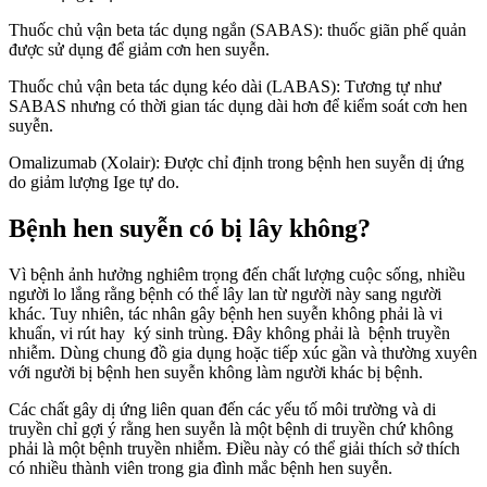
Thuốc chủ vận beta tác dụng ngắn (SABAS): thuốc giãn phế quản
được sử dụng để giảm cơn hen suyễn.
Thuốc chủ vận beta tác dụng kéo dài (LABAS): Tương tự như
SABAS nhưng có thời gian tác dụng dài hơn để kiểm soát cơn hen
suyễn.
Omalizumab (Xolair): Được chỉ định trong bệnh hen suyễn dị ứng
do giảm lượng Ige tự do.
Bệnh hen suyễn có bị lây không?
Vì bệnh ảnh hưởng nghiêm trọng đến chất lượng cuộc sống, nhiều
người lo lắng rằng bệnh có thể lây lan từ người này sang người
khác. Tuy nhiên, tác nhân gây bệnh hen suyễn không phải là vi
khuẩn, vi rút hay ký sinh trùng. Đây không phải là bệnh truyền
nhiễm. Dùng chung đồ gia dụng hoặc tiếp xúc gần và thường xuyên
với người bị bệnh hen suyễn không làm người khác bị bệnh.
Các chất gây dị ứng liên quan đến các yếu tố môi trường và di
truyền chỉ gợi ý rằng hen suyễn là một bệnh di truyền chứ không
phải là một bệnh truyền nhiễm. Điều này có thể giải thích sở thích
có nhiều thành viên trong gia đình mắc bệnh hen suyễn.