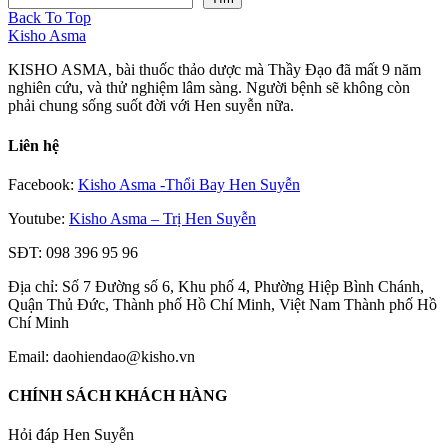
Back To Top
Kisho Asma
KISHO ASMA, bài thuốc thảo dược mà Thầy Đạo đã mất 9 năm
nghiên cứu, và thử nghiệm lâm sàng. Người bệnh sẽ không còn
phải chung sống suốt đời với Hen suyễn nữa.
Liên hệ
Facebook:
Kisho Asma -Thổi Bay Hen Suyễn
Youtube:
Kisho Asma – Trị Hen Suyễn
SĐT: 098 396 95 96
Địa chỉ: Số 7 Đường số 6, Khu phố 4, Phường Hiệp Bình Chánh,
Quận Thủ Đức, Thành phố Hồ Chí Minh, Việt Nam Thành phố Hồ
Chí Minh
Email: daohiendao@kisho.vn
CHÍNH SÁCH KHÁCH HÀNG
Hỏi đáp Hen Suyễn