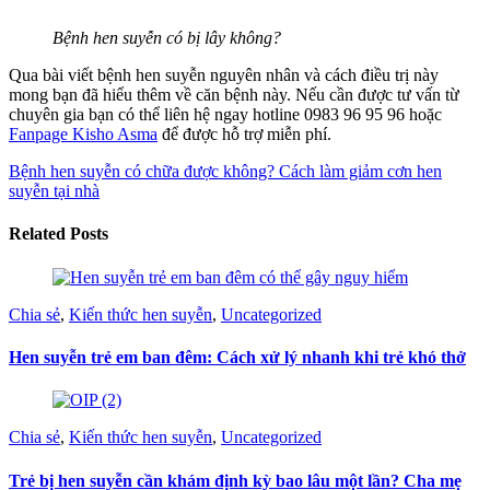
Bệnh hen suyễn có bị lây không?
Qua bài viết bệnh hen suyễn nguyên nhân và cách điều trị này
mong bạn đã hiểu thêm về căn bệnh này.
Nếu cần được tư vấn từ
chuyên gia bạn có thể liên hệ ngay hotline 0983 96 95 96 hoặc
Fanpage Kisho Asma
để được hỗ trợ miễn phí.
Bệnh hen suyễn có chữa được không?
Cách làm giảm cơn hen
suyễn tại nhà
Related Posts
Chia sẻ
,
Kiến thức hen suyễn
,
Uncategorized
Hen suyễn trẻ em ban đêm: Cách xử lý nhanh khi trẻ khó thở
Chia sẻ
,
Kiến thức hen suyễn
,
Uncategorized
Trẻ bị hen suyễn cần khám định kỳ bao lâu một lần? Cha mẹ