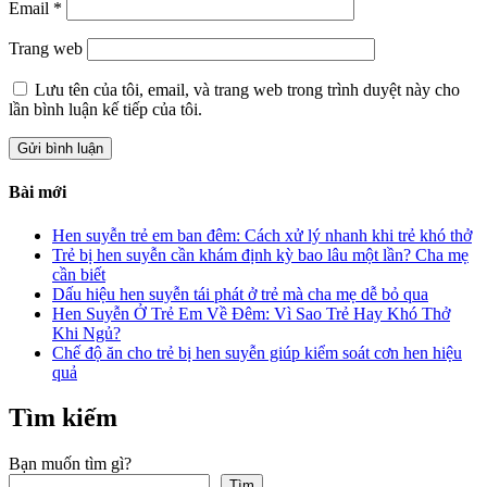
Email
*
Trang web
Lưu tên của tôi, email, và trang web trong trình duyệt này cho
lần bình luận kế tiếp của tôi.
Bài mới
Hen suyễn trẻ em ban đêm: Cách xử lý nhanh khi trẻ khó thở
Trẻ bị hen suyễn cần khám định kỳ bao lâu một lần? Cha mẹ
cần biết
Dấu hiệu hen suyễn tái phát ở trẻ mà cha mẹ dễ bỏ qua
Hen Suyễn Ở Trẻ Em Về Đêm: Vì Sao Trẻ Hay Khó Thở
Khi Ngủ?
Chế độ ăn cho trẻ bị hen suyễn giúp kiểm soát cơn hen hiệu
quả
Tìm kiếm
Bạn muốn tìm gì?
Tìm