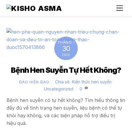
Skip
Me
to
content
THÁNG 1
30
2025
Bệnh Hen Suyễn Tự Hết Không?
Chia sẻ
,
Kiến thức hen suyễn
,
ĐÀO HIỀN ĐẠO
Uncategorized
0
Bệnh hen suyễn có tự hết không? Tìm hiểu thông tin
đầy đủ về tình trạng hen suyễn, liệu bệnh có thể tự
khỏi hay không, và các biện pháp hỗ trợ điều trị
hiệu quả.