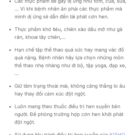
Các thực phẩm dễ gây dị ứng như tôm, cua, sữa,
… Vì khi bệnh nhân ăn phải các thực phẩm mà
mình dị ứng sẽ dẫn đến tái phát cơn hen.
Thực phẩm khó tiêu, chiên xào dầu mỡ như gà
rán, khoai tây chiên,…
Hạn chế tập thể thao quá sức hay mang vác đồ
quá nặng. Bệnh nhân hãy lựa chọn những môn
thể thao nhẹ nhàng như đi bộ, tập yoga, đạp xe,
…
Giữ tâm trạng thoải mái, không căng thẳng lo âu
hay thay đổi cảm xúc đột ngột.
Luôn mang theo thuốc điều trị hen suyễn bên
người. Đề phòng trường hợp cơn hen khởi phát
đột ngột.
Sử dụng liệu trình điều trị hen suyễn của
KISHO