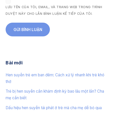
LƯU TÊN CỦA TÔI, EMAIL, VÀ TRANG WEB TRONG TRÌNH
DUYỆT NÀY CHO LẦN BÌNH LUẬN KẾ TIẾP CỦA TÔI.
Bài mới
Hen suyễn trẻ em ban đêm: Cách xử lý nhanh khi trẻ khó
thở
Trẻ bị hen suyễn cần khám định kỳ bao lâu một lần? Cha
mẹ cần biết
Dấu hiệu hen suyễn tái phát ở trẻ mà cha mẹ dễ bỏ qua