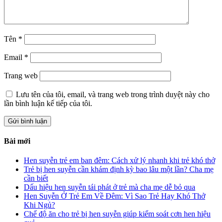
Tên
*
Email
*
Trang web
Lưu tên của tôi, email, và trang web trong trình duyệt này cho
lần bình luận kế tiếp của tôi.
Bài mới
Hen suyễn trẻ em ban đêm: Cách xử lý nhanh khi trẻ khó thở
Trẻ bị hen suyễn cần khám định kỳ bao lâu một lần? Cha mẹ
cần biết
Dấu hiệu hen suyễn tái phát ở trẻ mà cha mẹ dễ bỏ qua
Hen Suyễn Ở Trẻ Em Về Đêm: Vì Sao Trẻ Hay Khó Thở
Khi Ngủ?
Chế độ ăn cho trẻ bị hen suyễn giúp kiểm soát cơn hen hiệu