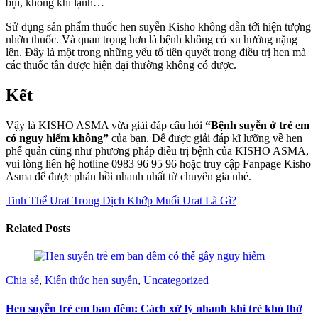
bụi, không khí lạnh…
Sử dụng sản phẩm thuốc hen suyễn Kisho không dẫn tới hiện tượng
nhờn thuốc. Và quan trọng hơn là bệnh không có xu hướng nặng
lên. Đây là một trong những yếu tố tiên quyết trong điều trị hen mà
các thuốc tân dược hiện đại thường không có được.
Kết
Vậy là KISHO ASMA vừa giải đáp câu hỏi
“Bệnh suyễn ở trẻ em
có nguy hiểm không”
của bạn. Để được giải đáp kĩ lưỡng về hen
phế quản cũng như phương pháp điều trị bệnh của KISHO ASMA,
vui lòng liên hệ hotline 0983 96 95 96 hoặc truy cập Fanpage Kisho
Asma để được phản hồi nhanh nhất từ chuyên gia nhé.
Tinh Thể Urat Trong Dịch Khớp
Muối Urat Là Gì?
Related Posts
Chia sẻ
,
Kiến thức hen suyễn
,
Uncategorized
Hen suyễn trẻ em ban đêm: Cách xử lý nhanh khi trẻ khó thở