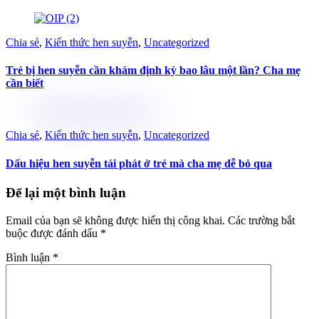
Chia sẻ
,
Kiến thức hen suyễn
,
Uncategorized
Trẻ bị hen suyễn cần khám định kỳ bao lâu một lần? Cha mẹ
cần biết
Chia sẻ
,
Kiến thức hen suyễn
,
Uncategorized
Dấu hiệu hen suyễn tái phát ở trẻ mà cha mẹ dễ bỏ qua
Để lại một bình luận
Email của bạn sẽ không được hiển thị công khai.
Các trường bắt
buộc được đánh dấu
*
Bình luận
*