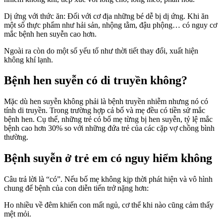
Dị ứng với thức ăn: Đối với cơ địa những bé dễ bị dị ứng. Khi ăn
một số thực phẩm như hải sản, nhộng tằm, đậu phộng… có nguy cơ
mắc bệnh hen suyễn cao hơn.
Ngoài ra còn do một số yếu tố như thời tiết thay đổi, xuất hiện
không khí lạnh.
Bệnh hen suyễn có di truyền không?
Mặc dù hen suyễn không phải là bệnh truyền nhiễm nhưng nó có
tính di truyền. Trong trường hợp cả bố và mẹ đều có tiền sử mắc
bệnh hen. Cụ thể, những trẻ có bố mẹ từng bị hen suyễn, tỷ lệ mắc
bệnh cao hơn 30% so với những đứa trẻ của các cặp vợ chồng bình
thường.
Bệnh suyễn ở trẻ em có nguy hiểm không
Câu trả lời là “có”. Nếu bố mẹ không kịp thời phát hiện và vô hình
chung để bệnh của con diễn tiến trở nặng hơn:
Ho nhiều về đêm khiến con mất ngủ, cơ thể khi nào cũng cảm thấy
mệt mỏi.