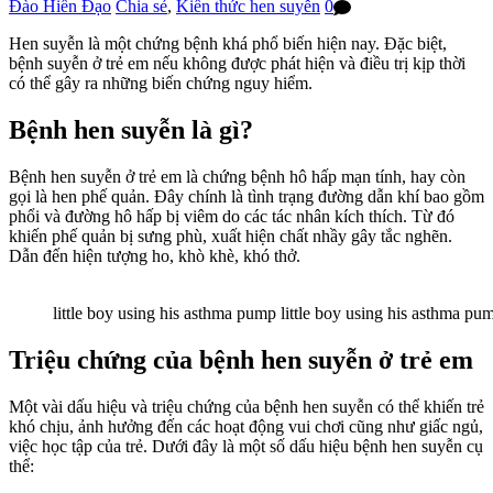
Đào Hiền Đạo
Chia sẻ
,
Kiến thức hen suyễn
0
Hen suyễn là một chứng bệnh khá phổ biến hiện nay. Đặc biệt,
bệnh suyễn ở trẻ em nếu không được phát hiện và điều trị kịp thời
có thể gây ra những biến chứng nguy hiểm.
Bệnh hen suyễn là gì?
Bệnh hen suyễn ở trẻ em là chứng bệnh hô hấp mạn tính, hay còn
gọi là hen phế quản. Đây chính là tình trạng đường dẫn khí bao gồm
phổi và đường hô hấp bị viêm do các tác nhân kích thích. Từ đó
khiến phế quản bị sưng phù, xuất hiện chất nhầy gây tắc nghẽn.
Dẫn đến hiện tượng ho, khò khè, khó thở.
little boy using his asthma pump little boy using his asthma p
Triệu chứng của bệnh hen suyễn ở trẻ em
Một vài dấu hiệu và triệu chứng của bệnh hen suyễn có thể khiến trẻ
khó chịu, ảnh hưởng đến các hoạt động vui chơi cũng như giấc ngủ,
việc học tập của trẻ. Dưới đây là một số dấu hiệu bệnh hen suyễn cụ
thể: