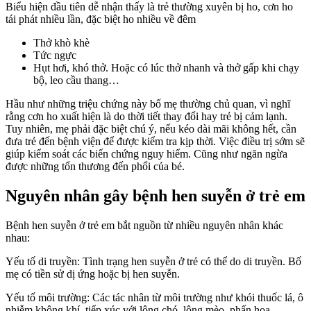
Biểu hiện đầu tiên dễ nhận thấy là trẻ thường xuyên bị ho, cơn ho
tái phát nhiều lần, đặc biệt ho nhiều về đêm
Thở khò khè
Tức ngực
Hụt hơi, khó thở. Hoặc có lúc thở nhanh và thở gấp khi chạy
bộ, leo cầu thang…
Hầu như những triệu chứng này bố mẹ thường chủ quan, vì nghĩ
rằng cơn ho xuất hiện là do thời tiết thay đổi hay trẻ bị cảm lạnh.
Tuy nhiên, mẹ phải đặc biệt chú ý, nếu kéo dài mãi không hết, cần
đưa trẻ đến bệnh viện để được kiểm tra kịp thời. Việc điều trị sớm sẽ
giúp kiểm soát các biến chứng nguy hiểm. Cũng như ngăn ngừa
được những tổn thương đến phổi của bé.
Nguyên nhân gây bệnh hen suyễn ở trẻ em
Bệnh hen suyễn ở trẻ em bắt nguồn từ nhiều nguyên nhân khác
nhau:
Yếu tố di truyền: Tình trạng hen suyễn ở trẻ có thể do di truyền. Bố
mẹ có tiền sử dị ứng hoặc bị hen suyễn.
Yếu tố môi trường: Các tác nhân từ môi trường như khói thuốc lá, ô
nhiễm không khí, tiếp xúc với lông chó, lông mèo, phấn hoa.