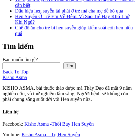
cần biết
Dấu hiệu hen suyễn tái phát ở trẻ mà cha mẹ dễ bỏ qua
Hen Suyễn Ở Trẻ Em Về Đêm: Vì Sao Trẻ Hay Khó Thở
Khi Ngủ?
Chế độ ăn cho trẻ bị hen suyễn giúp kiểm soát cơn hen hiệu
quả
Tìm kiếm
Bạn muốn tìm gì?
Tìm
Back To Top
Kisho Asma
KISHO ASMA, bài thuốc thảo dược mà Thầy Đạo đã mất 9 năm
nghiên cứu, và thử nghiệm lâm sàng. Người bệnh sẽ không còn
phải chung sống suốt đời với Hen suyễn nữa.
Liên hệ
Facebook:
Kisho Asma -Thổi Bay Hen Suyễn
Youtube:
Kisho Asma – Trị Hen Suyễn