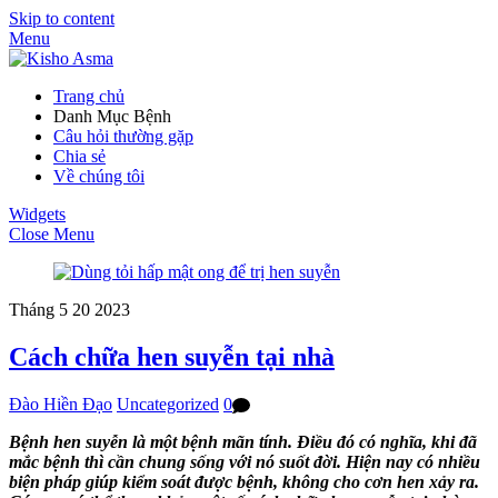
Skip to content
Menu
Trang chủ
Danh Mục Bệnh
Câu hỏi thường gặp
Chia sẻ
Về chúng tôi
Widgets
Close Menu
Tháng 5
20
2023
Cách chữa hen suyễn tại nhà
Đào Hiền Đạo
Uncategorized
0
Bệnh hen suyễn là một bệnh mãn tính. Điều đó có nghĩa, khi đã
mắc bệnh thì cần chung sống với nó suốt đời. Hiện nay có nhiều
biện pháp giúp kiểm soát được bệnh, không cho cơn hen xảy ra.