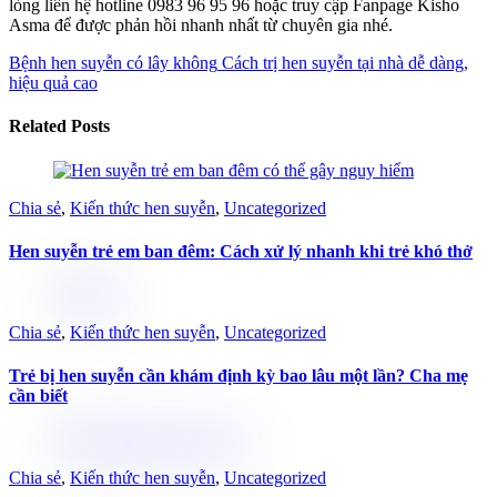
lòng liên hệ hotline 0983 96 95 96 hoặc truy cập Fanpage Kisho
Asma để được phản hồi nhanh nhất từ chuyên gia nhé.
Bệnh hen suyễn có lây không
Cách trị hen suyễn tại nhà dễ dàng,
hiệu quả cao
Related Posts
Chia sẻ
,
Kiến thức hen suyễn
,
Uncategorized
Hen suyễn trẻ em ban đêm: Cách xử lý nhanh khi trẻ khó thở
Chia sẻ
,
Kiến thức hen suyễn
,
Uncategorized
Trẻ bị hen suyễn cần khám định kỳ bao lâu một lần? Cha mẹ
cần biết
Chia sẻ
,
Kiến thức hen suyễn
,
Uncategorized