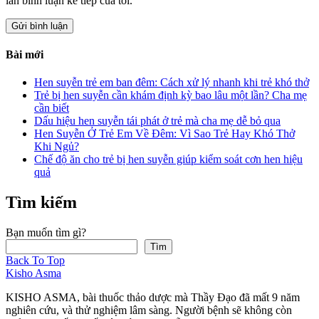
lần bình luận kế tiếp của tôi.
Bài mới
Hen suyễn trẻ em ban đêm: Cách xử lý nhanh khi trẻ khó thở
Trẻ bị hen suyễn cần khám định kỳ bao lâu một lần? Cha mẹ
cần biết
Dấu hiệu hen suyễn tái phát ở trẻ mà cha mẹ dễ bỏ qua
Hen Suyễn Ở Trẻ Em Về Đêm: Vì Sao Trẻ Hay Khó Thở
Khi Ngủ?
Chế độ ăn cho trẻ bị hen suyễn giúp kiểm soát cơn hen hiệu
quả
Tìm kiếm
Bạn muốn tìm gì?
Tìm
Back To Top
Kisho Asma
KISHO ASMA, bài thuốc thảo dược mà Thầy Đạo đã mất 9 năm
nghiên cứu, và thử nghiệm lâm sàng. Người bệnh sẽ không còn