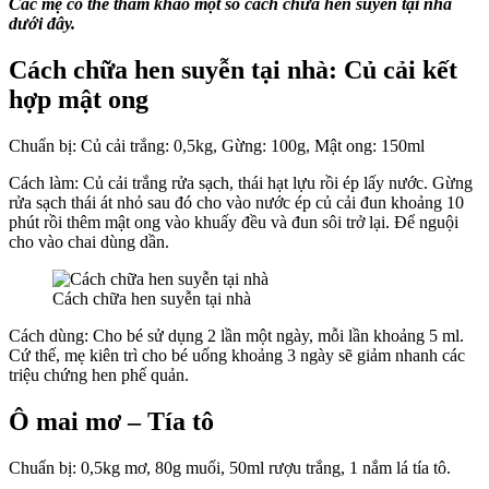
Các mẹ có thể tham khảo một số cách chữa hen suyễn tại nhà
dưới đây.
Cách chữa hen suyễn tại nhà:
Củ cải kết
hợp mật ong
Chuẩn bị: Củ cải trắng: 0,5kg, Gừng: 100g, Mật ong: 150ml
Cách làm: Củ cải trắng rửa sạch, thái hạt lựu rồi ép lấy nước. Gừng
rửa sạch thái át nhỏ sau đó cho vào nước ép củ cải đun khoảng 10
phút rồi thêm mật ong vào khuấy đều và đun sôi trở lại. Để nguội
cho vào chai dùng dần.
Cách chữa hen suyễn tại nhà
Cách dùng: Cho bé sử dụng 2 lần một ngày, mỗi lần khoảng 5 ml.
Cứ thế, mẹ kiên trì cho bé uống khoảng 3 ngày sẽ giảm nhanh các
triệu chứng hen phế quản.
Ô mai mơ – Tía tô
Chuẩn bị: 0,5kg mơ, 80g muối, 50ml rượu trắng, 1 nắm lá tía tô.