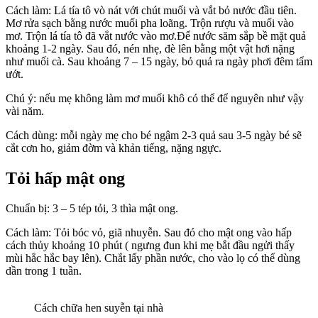
Cách làm: Lá tía tô vò nát với chút muối và vắt bỏ nước đầu tiên.
Mơ rửa sạch bằng nước muối pha loãng. Trộn rượu và muối vào
mơ. Trộn lá tía tô đã vắt nước vào mơ.Để nước săm sắp bề mặt quả
khoảng 1-2 ngày. Sau đó, nén nhẹ, đè lên bằng một vật hơi nặng
như muối cà. Sau khoảng 7 – 15 ngày, bỏ quả ra ngày phơi đêm tẩm
ướt.
Chú ý: nếu mẹ không làm mơ muối khô có thể để nguyên như vậy
vài năm.
Cách dùng: mỗi ngày mẹ cho bé ngậm 2-3 quả sau 3-5 ngày bé sẽ
cắt cơn ho, giảm đờm và khản tiếng, nặng ngực.
Tỏi hấp mật ong
Chuẩn bị: 3 – 5 tép tỏi, 3 thìa mật ong.
Cách làm: Tỏi bóc vỏ, giã nhuyễn. Sau đó cho mật ong vào hấp
cách thủy khoảng 10 phút ( ngưng đun khi mẹ bắt đầu ngửi thấy
mùi hắc hắc bay lên). Chắt lấy phần nước, cho vào lọ có thể dùng
dần trong 1 tuần.
Cách chữa hen suyễn tại nhà