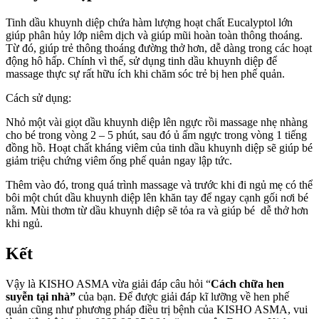
Tinh dầu khuynh diệp chứa hàm lượng hoạt chất Eucalyptol lớn
giúp phân hủy lớp niêm dịch và giúp mũi hoàn toàn thông thoáng.
Từ đó, giúp trẻ thông thoáng đường thở hơn, dễ dàng trong các hoạt
động hô hấp. Chính vì thế, sử dụng tinh dầu khuynh diệp để
massage thực sự rất hữu ích khi chăm sóc trẻ bị hen phế quản.
Cách sử dụng:
Nhỏ một vài giọt dầu khuynh diệp lên ngực rồi massage nhẹ nhàng
cho bé trong vòng 2 – 5 phút, sau đó ủ ấm ngực trong vòng 1 tiếng
đồng hồ. Hoạt chất kháng viêm của tinh dầu khuynh diệp sẽ giúp bé
giảm triệu chứng viêm ống phế quản ngay lập tức.
Thêm vào đó, trong quá trình massage và trước khi đi ngủ mẹ có thể
bôi một chút dầu khuynh diệp lên khăn tay để ngay cạnh gối nơi bé
nằm. Mùi thơm từ dầu khuynh diệp sẽ tỏa ra và giúp bé dễ thở hơn
khi ngủ.
Kết
Vậy là KISHO ASMA vừa giải đáp câu hỏi “
Cách chữa hen
suyễn tại nhà”
của bạn. Để được giải đáp kĩ lưỡng về hen phế
quản cũng như phương pháp điều trị bệnh của KISHO ASMA, vui