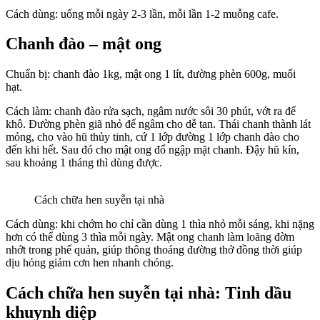
Cách dùng: uống mỗi ngày 2-3 lần, mỗi lần 1-2 muỗng cafe.
Chanh đào – mật ong
Chuẩn bị: chanh đào 1kg, mật ong 1 lít, đường phèn 600g, muối
hạt.
Cách làm: chanh đào rửa sạch, ngâm nước sôi 30 phút, vớt ra để
khô. Đường phèn giã nhỏ để ngâm cho dễ tan. Thái chanh thành lát
mỏng, cho vào hũ thủy tinh, cứ 1 lớp đường 1 lớp chanh đào cho
đến khi hết. Sau đó cho mật ong đổ ngập mặt chanh. Đậy hũ kín,
sau khoảng 1 tháng thì dùng được.
Cách chữa hen suyễn tại nhà
Cách dùng: khi chớm ho chỉ cần dùng 1 thìa nhỏ mỗi sáng, khi nặng
hơn có thể dùng 3 thìa mỗi ngày. Mật ong chanh làm loãng đờm
nhớt trong phế quản, giúp thông thoáng đường thở đồng thời giúp
dịu hỏng giảm cơn hen nhanh chóng.
Cách chữa hen suyễn tại nhà: Ti
nh dầu
khuynh diệp