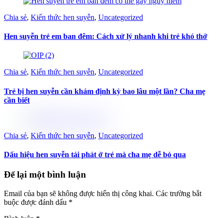
Chia sẻ
,
Kiến thức hen suyễn
,
Uncategorized
Hen suyễn trẻ em ban đêm: Cách xử lý nhanh khi trẻ khó thở
Chia sẻ
,
Kiến thức hen suyễn
,
Uncategorized
Trẻ bị hen suyễn cần khám định kỳ bao lâu một lần? Cha mẹ
cần biết
Chia sẻ
,
Kiến thức hen suyễn
,
Uncategorized
Dấu hiệu hen suyễn tái phát ở trẻ mà cha mẹ dễ bỏ qua
Để lại một bình luận
Email của bạn sẽ không được hiển thị công khai.
Các trường bắt
buộc được đánh dấu
*