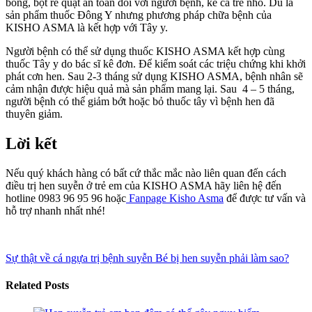
bồng, bột rẻ quạt an toàn đối với người bệnh, kể cả trẻ nhỏ. Dù là
sản phẩm thuốc Đông Y nhưng phương pháp chữa bệnh của
KISHO ASMA là kết hợp với Tây y.
Người bệnh có thể sử dụng thuốc KISHO ASMA kết hợp cùng
thuốc Tây y do bác sĩ kê đơn. Để kiểm soát các triệu chứng khi khởi
phát cơn hen. Sau 2-3 tháng sử dụng KISHO ASMA, bệnh nhân sẽ
cảm nhận được hiệu quả mà sản phẩm mang lại. Sau 4 – 5 tháng,
người bệnh có thể giảm bớt hoặc bỏ thuốc tây vì bệnh hen đã
thuyên giảm.
Lời kết
Nếu quý khách hàng có bất cứ thắc mắc nào liên quan đến cách
điều trị hen suyễn ở trẻ em của KISHO ASMA hãy liên hệ đến
hotline 0983 96 95 96 hoặc
Fanpage Kisho Asma
để được tư vấn và
hỗ trợ nhanh nhất nhé!
Sự thật về cá ngựa trị bệnh suyễn
Bé bị hen suyễn phải làm sao?
Related Posts