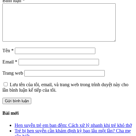
Bình luận
*
Tên
*
Email
*
Trang web
Lưu tên của tôi, email, và trang web trong trình duyệt này cho
lần bình luận kế tiếp của tôi.
Bài mới
Hen suyễn trẻ em ban đêm: Cách xử lý nhanh khi trẻ khó thở
Trẻ bị hen suyễn cần khám định kỳ bao lâu một lần? Cha mẹ