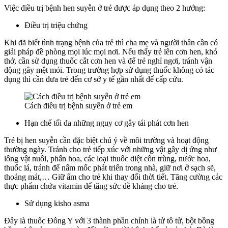
Việc điều trị bệnh hen suyễn ở trẻ được áp dụng theo 2 hướng:
Điều trị triệu chứng
Khi đã biết tình trạng bệnh của trẻ thì cha mẹ và người thân cần có
giải pháp đề phòng mọi lúc mọi nơi. Nếu thấy trẻ lên cơn hen, khó
thở, cần sử dụng thuốc cắt cơn hen và để trẻ nghỉ ngơi, tránh vận
động gây mệt mỏi. Trong trường hợp sử dụng thuốc không có tác
dụng thì cần đưa trẻ đến cơ sở y tế gần nhất để cấp cứu.
Cách điều trị bệnh suyễn ở trẻ em
Hạn chế tối đa những nguy cơ gây tái phát cơn hen
Trẻ bị hen suyễn cần đặc biệt chú ý về môi trường và hoạt động
thường ngày. Tránh cho trẻ tiếp xúc với những vật gây dị ứng như
lông vật nuôi, phấn hoa, các loại thuốc diệt côn trùng, nước hoa,
thuốc lá, tránh để nấm mốc phát triển trong nhà, giữ nơi ở sạch sẽ,
thoáng mát,… Giữ ấm cho trẻ khi thay đổi thời tiết. Tăng cường các
thực phẩm chứa vitamin để tăng sức đề kháng cho trẻ.
Sử dụng kisho asma
Đây là thuốc Đông Y với 3 thành phần chính là tử tô tử, bột bồng