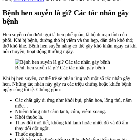
Bệnh hen suyễn là gì? Các tác nhân gây
bệnh
Hen suyễn còn được gọi là hen phế quản, là bệnh mạn tính của
phổi. Khi bị bệnh, đường thở bị viêm và thu hẹp, dẫn đến khó thở,
thở khò khè. Bệnh hen suyễn nặng có thể gây khó khăn ngay cả khi
nói chuyện, hoạt động thường ngày.
Bệnh hen suyễn là gì? Các tác nhân gây bệnh
Khi bị hen suyễn, cơ thể trẻ sẽ phản ứng với một số tác nhân gây
hen. Những tác nhân này gây ra các triệu chứng hoặc khiến bệnh
ngày càng tồi tệ. Chúng gồm:
Các chất gây dị ứng như khói bụi, phấn hoa, lông thú, nấm
mốc…
Nhiễm trùng như cảm lạnh, cúm, viêm xoang.
Khói thuốc lá.
Thay đổi thời tiết, không khí lạnh hoặc nhiệt độ và độ ẩm
thay đổi đột ngột.
Thuốc aspirin.
Chất bảo quản thực phẩm sulfite, được tìm thấy trong bia