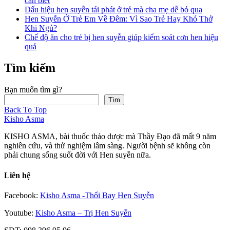
cần biết
Dấu hiệu hen suyễn tái phát ở trẻ mà cha mẹ dễ bỏ qua
Hen Suyễn Ở Trẻ Em Về Đêm: Vì Sao Trẻ Hay Khó Thở
Khi Ngủ?
Chế độ ăn cho trẻ bị hen suyễn giúp kiểm soát cơn hen hiệu
quả
Tìm kiếm
Bạn muốn tìm gì?
Tìm
Back To Top
Kisho Asma
KISHO ASMA, bài thuốc thảo dược mà Thầy Đạo đã mất 9 năm
nghiên cứu, và thử nghiệm lâm sàng. Người bệnh sẽ không còn
phải chung sống suốt đời với Hen suyễn nữa.
Liên hệ
Facebook:
Kisho Asma -Thổi Bay Hen Suyễn
Youtube:
Kisho Asma – Trị Hen Suyễn