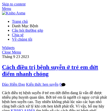
Skip to content
Menu
Trang chủ
Danh Mục Bệnh
Câu hỏi thường gặp
Chia sẻ
Về chúng tôi
Widgets
Close Menu
Tháng 9
23
2023
Cách điều trị bệnh suyễn ở trẻ em dứt
điểm nhanh chóng
Đào Hiền Đạo
Kiến thức hen suyễn
0
Cách điều trị bệnh suyễn ở trẻ em dứt điểm đang là vấn đề được
nhiều phụ huynh quan tâm. Bởi trẻ em là người có nguy cơ tái phát
bệnh hen suyễn cao. Tuy nhiên không phải lúc nào các bạn nhỏ
cũng biết cách xử lý khi cơn hen khởi phát tốt. Vì vậy, bố mẹ hãy
cùng
KISHO ASMA
tìm hiểu về các cách điều trị bệnh nhé!