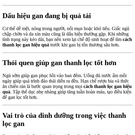
Dấu hiệu gan đang bị quá tải
Cơ thể dễ mệt, nóng trong người, nổi mụn hoặc khó tiêu. Giấc ngủ
chập chờn và da xỉn màu cũng là dấu hiệu thường gặp. Khi những
tình trạng này kéo dài, bạn nên xem lại chế độ sinh hoạt để tìm
cách
thanh lọc gan hiệu quả
trước khi gan bị tổn thương sâu hơn.
Thói quen giúp gan thanh lọc tốt hơn
Ngủ sớm giúp gan phục hồi vào ban đêm. Uống đủ nước ấm mỗi
ngày giúp quá trình đào thải diễn ra đều. Hạn chế rượu bia và thức
ăn chiên rán là bước quan trọng trong mọi
cách thanh lọc gan hiệu
quả
. Tập thể dục nhẹ nhàng giúp tăng tuần hoàn máu, tạo điều kiện
để gan lọc tốt hơn.
Vai trò của dinh dưỡng trong việc thanh
lọc gan