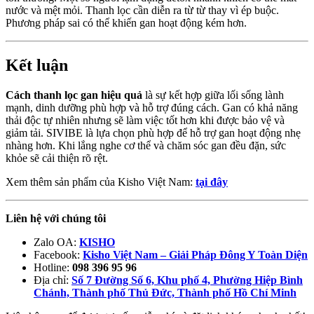
nước và mệt mỏi. Thanh lọc cần diễn ra từ từ thay vì ép buộc.
Phương pháp sai có thể khiến gan hoạt động kém hơn.
Kết luận
Cách thanh lọc gan hiệu quả
là sự kết hợp giữa lối sống lành
mạnh, dinh dưỡng phù hợp và hỗ trợ đúng cách. Gan có khả năng
thải độc tự nhiên nhưng sẽ làm việc tốt hơn khi được bảo vệ và
giảm tải. SIVIBE là lựa chọn phù hợp để hỗ trợ gan hoạt động nhẹ
nhàng hơn. Khi lắng nghe cơ thể và chăm sóc gan đều đặn, sức
khỏe sẽ cải thiện rõ rệt.
Xem thêm sản phẩm của Kisho Việt Nam:
tại đây
Liên hệ với chúng tôi
Zalo OA:
KISHO
Facebook:
Kisho Việt Nam – Giải Pháp Đông Y Toàn Diện
Hotline:
098 396 95 96
Địa chỉ:
Số 7 Đường Số 6, Khu phố 4, Phường Hiệp Bình
Chánh, Thành phố Thủ Đức, Thành phố Hồ Chí Minh