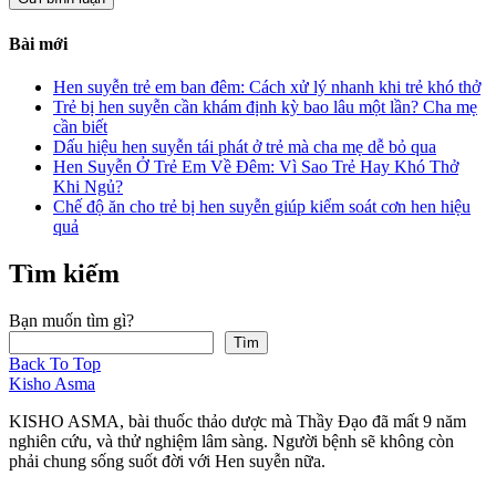
Bài mới
Hen suyễn trẻ em ban đêm: Cách xử lý nhanh khi trẻ khó thở
Trẻ bị hen suyễn cần khám định kỳ bao lâu một lần? Cha mẹ
cần biết
Dấu hiệu hen suyễn tái phát ở trẻ mà cha mẹ dễ bỏ qua
Hen Suyễn Ở Trẻ Em Về Đêm: Vì Sao Trẻ Hay Khó Thở
Khi Ngủ?
Chế độ ăn cho trẻ bị hen suyễn giúp kiểm soát cơn hen hiệu
quả
Tìm kiếm
Bạn muốn tìm gì?
Tìm
Back To Top
Kisho Asma
KISHO ASMA, bài thuốc thảo dược mà Thầy Đạo đã mất 9 năm
nghiên cứu, và thử nghiệm lâm sàng. Người bệnh sẽ không còn
phải chung sống suốt đời với Hen suyễn nữa.