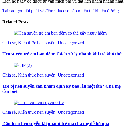
Liên hệ ngay để được tư vấn miễn phí và đặt lịch khám nhanh nhất!
Tại sao gout tái phát về đêm
Glucose báo nhiêu thì bị tiểu đường
Related Posts
Chia sẻ
,
Kiến thức hen suyễn
,
Uncategorized
Hen suyễn trẻ em ban đêm: Cách xử lý nhanh khi trẻ khó thở
Chia sẻ
,
Kiến thức hen suyễn
,
Uncategorized
Trẻ bị hen suyễn cần khám định kỳ bao lâu một lần? Cha mẹ
cần biết
Chia sẻ
,
Kiến thức hen suyễn
,
Uncategorized
Dấu hiệu hen suyễn tái phát ở trẻ mà cha mẹ dễ bỏ qua