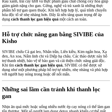
Rau xanh, trái cây tươi và thực phẩm giàu chất chống oxy hóa giúp
giảm gánh nặng cho gan. Gừng, nghệ và trà xanh là những thực
phẩm hỗ trợ gan quen thuộc. Khi kết hợp hợp lý, quá trình chuyển
hóa độc tố sẽ nhẹ nhàng hơn. Đây là nền tảng quan trọng để áp
dụng
cách thanh lọc gan hiệu quả
một cách an toàn.
Hỗ trợ chức năng gan bằng SIVIBE của
Kisho
SIVIBE chứa Cà gai leo, Nhân trần, Liên kiều, Kim ngân hoa, Xạ
đen, An xoa, Nấm linh chi và Diệp hạ châu. Các thảo dược này hỗ
trợ thanh nhiệt, bảo vệ tế bào gan và cải thiện chức năng giải độc.
Khi tìm
cách thanh lọc gan hiệu quả
, SIVIBE có thể được sử
dụng như một phương pháp hỗ trợ tự nhiên, nhẹ nhàng và phù hợp
với người hay nóng trong hoặc dễ nổi mẩn.
Những sai lầm cần tránh khi thanh lọc
gan
Nhịn ăn quá mức hoặc uống nhiều nước ép cay nóng có thể làm gan
tổn thương. Một số người lạm dụng detox nhanh khiến cơ thể mất