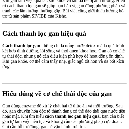
Khi gan làm việc quá tải, sức khỏe và làn da dễ bị ảnh hưởng. Hiểu
rõ cách thanh lọc gan sẽ giúp bạn bảo vệ gan đúng phương pháp và
tránh các lầm tưởng thường gặp. Bài viết cũng giới thiệu hướng hỗ
trợ từ sản phẩm SIVIBE của Kisho.
Cách thanh lọc gan hiệu quả
Cách thanh lọc gan
không chỉ là uống nước detox mà là quá trình
kết hợp dinh dưỡng, lối sống và thói quen khoa học. Gan có cơ chế
tự thải độc, nhưng nó cần điều kiện phù hợp để hoạt động ổn định.
Khi gan khỏe, cơ thể cảm thấy nhẹ, giấc ngủ tốt hơn và da bớt kích
ứng.
Hiểu đúng về cơ chế thải độc của gan
Gan dùng enzyme để xử lý chất hại từ thức ăn và môi trường. Sau
đó, gan chuyển hóa độc tố thành dạng có thể đào thải qua nước tiểu
hoặc mật. Khi tìm hiểu
cách thanh lọc gan hiệu quả
, bạn cần biết
gan tự làm việc liên tục và không cần các phương pháp cực đoan.
Chỉ cần hỗ trợ đúng, gan sẽ vận hành trơn tru.