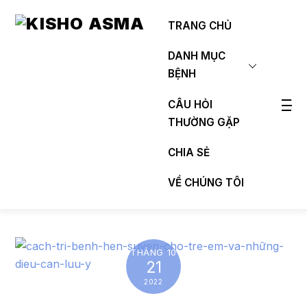
Skip
to
TRANG CHỦ
content
DANH MỤC
BỆNH
CÂU HỎI
THƯỜNG GẶP
Widg
CHIA SẺ
VỀ CHÚNG TÔI
THÁNG 10
21
2022