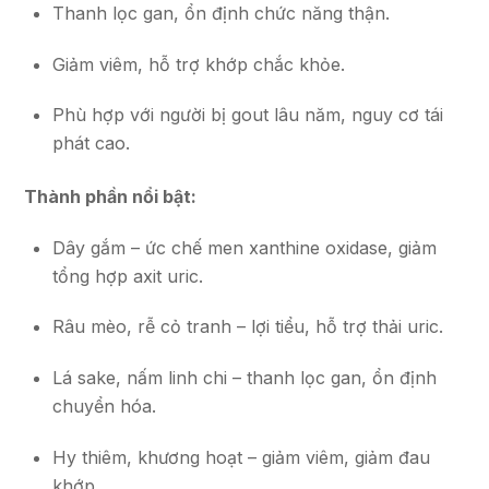
Thanh lọc gan, ổn định chức năng thận.
Giảm viêm, hỗ trợ khớp chắc khỏe.
Phù hợp với người bị gout lâu năm, nguy cơ tái
phát cao.
Thành phần nổi bật:
Dây gắm – ức chế men xanthine oxidase, giảm
tổng hợp axit uric.
Râu mèo, rễ cỏ tranh – lợi tiểu, hỗ trợ thải uric.
Lá sake, nấm linh chi – thanh lọc gan, ổn định
chuyển hóa.
Hy thiêm, khương hoạt – giảm viêm, giảm đau
khớp.