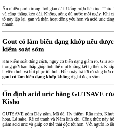
Ăn nhiều purin trong thời gian dài. Uống rượu liên tục. Thức khuya
và căng thẳng kéo dài. Không uống đủ nước mỗi ngày. Khi các yếu
tố này lặp lại, gan và thận hoạt động yếu hơn và acid uric tăng
nhanh.
Gout có làm biến dạng khớp nếu được
kiểm soát sớm
Khi kiểm soát đúng cách, nguy cơ biến dạng giảm rõ. Giữ acid uric
trong giới hạn thấp giúp tinh thể urat không kết tụ thêm. Khớp cũng
ít viêm hơn và hồi phục tốt hơn. Điều này trả lời rõ ràng hơn câu hỏi
gout có làm biến dạng khớp không
ở giai đoạn sớm.
Ổn định acid uric bằng GUTSAVE của
Kisho
GUTSAVE gồm Dây gắm, Mã đề, Hy thiêm, Râu mèo, Khương
hoạt, Lá sake, Rễ cỏ tranh và Nấm linh chi. Công thức này hỗ trợ
giảm acid uric và giúp cơ thể thải độc tốt hơn. Với người lo lắng