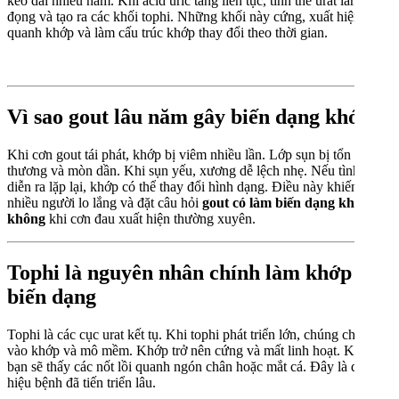
kéo dài nhiều năm. Khi acid uric tăng liên tục, tinh thể urat lắng
đọng và tạo ra các khối tophi. Những khối này cứng, xuất hiện
quanh khớp và làm cấu trúc khớp thay đổi theo thời gian.
Vì sao gout lâu năm gây biến dạng khớp
Khi cơn gout tái phát, khớp bị viêm nhiều lần. Lớp sụn bị tổn
thương và mòn dần. Khi sụn yếu, xương dễ lệch nhẹ. Nếu tình trạng
diễn ra lặp lại, khớp có thể thay đổi hình dạng. Điều này khiến
nhiều người lo lắng và đặt câu hỏi
gout có làm biến dạng khớp
không
khi cơn đau xuất hiện thường xuyên.
Tophi là nguyên nhân chính làm khớp
biến dạng
Tophi là các cục urat kết tụ. Khi tophi phát triển lớn, chúng chèn ép
vào khớp và mô mềm. Khớp trở nên cứng và mất linh hoạt. Khi sờ,
bạn sẽ thấy các nốt lồi quanh ngón chân hoặc mắt cá. Đây là dấu
hiệu bệnh đã tiến triển lâu.