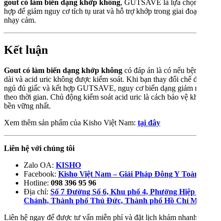
gout có làm biến dạng khớp không
, GUTSAVE là lựa chọn phù
hợp để giảm nguy cơ tích tụ urat và hỗ trợ khớp trong giai đoạn
nhạy cảm.
Kết luận
Gout có làm biến dạng khớp không
có đáp án là có nếu bệnh kéo
dài và acid uric không được kiểm soát. Khi bạn thay đổi chế độ ăn,
ngủ đủ giấc và kết hợp GUTSAVE, nguy cơ biến dạng giảm rõ rệt
theo thời gian. Chủ động kiểm soát acid uric là cách bảo vệ khớp
bền vững nhất.
Xem thêm sản phẩm của Kisho Việt Nam:
tại đây
Liên hệ với chúng tôi
Zalo OA:
KISHO
Facebook:
Kisho Việt Nam – Giải Pháp Đông Y Toàn Diện
Hotline:
098 396 95 96
Địa chỉ:
Số 7 Đường Số 6, Khu phố 4, Phường Hiệp Bình
Chánh, Thành phố Thủ Đức, Thành phố Hồ Chí Minh
Liên hệ ngay để được tư vấn miễn phí và đặt lịch khám nhanh nhất!