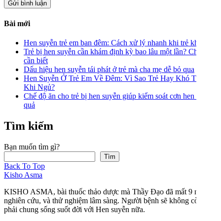
Bài mới
Hen suyễn trẻ em ban đêm: Cách xử lý nhanh khi trẻ khó thở
Trẻ bị hen suyễn cần khám định kỳ bao lâu một lần? Cha mẹ
cần biết
Dấu hiệu hen suyễn tái phát ở trẻ mà cha mẹ dễ bỏ qua
Hen Suyễn Ở Trẻ Em Về Đêm: Vì Sao Trẻ Hay Khó Thở
Khi Ngủ?
Chế độ ăn cho trẻ bị hen suyễn giúp kiểm soát cơn hen hiệu
quả
Tìm kiếm
Bạn muốn tìm gì?
Tìm
Back To Top
Kisho Asma
KISHO ASMA, bài thuốc thảo dược mà Thầy Đạo đã mất 9 năm
nghiên cứu, và thử nghiệm lâm sàng. Người bệnh sẽ không còn
phải chung sống suốt đời với Hen suyễn nữa.