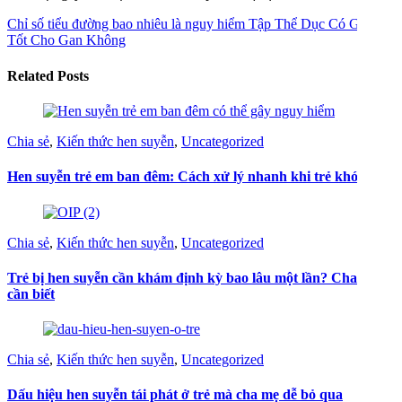
Chỉ số tiểu đường bao nhiêu là nguy hiểm
Tập Thể Dục Có Giúp
Tốt Cho Gan Không
Related Posts
Chia sẻ
,
Kiến thức hen suyễn
,
Uncategorized
Hen suyễn trẻ em ban đêm: Cách xử lý nhanh khi trẻ khó thở
Chia sẻ
,
Kiến thức hen suyễn
,
Uncategorized
Trẻ bị hen suyễn cần khám định kỳ bao lâu một lần? Cha mẹ
cần biết
Chia sẻ
,
Kiến thức hen suyễn
,
Uncategorized
Dấu hiệu hen suyễn tái phát ở trẻ mà cha mẹ dễ bỏ qua