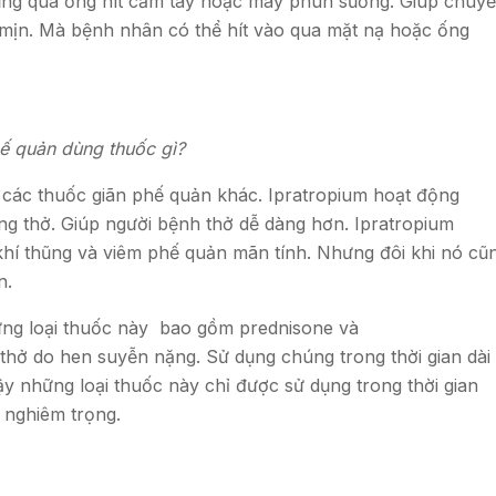
ụng qua ống hít cầm tay hoặc máy phun sương. Giúp chuy
 mịn. Mà bệnh nhân có thể hít vào qua mặt nạ hoặc ống
ế quản dùng thuốc gì?
 các thuốc giãn phế quản khác. Ipratropium hoạt động
g thở. Giúp người bệnh thở dễ dàng hơn. Ipratropium
khí thũng và viêm phế quản mãn tính. Nhưng đôi khi nó cũ
n.
hững loại thuốc này bao gồm prednisone và
hở do hen suyễn nặng. Sử dụng chúng trong thời gian dài
ậy những loại thuốc này chỉ được sử dụng trong thời gian
 nghiêm trọng.