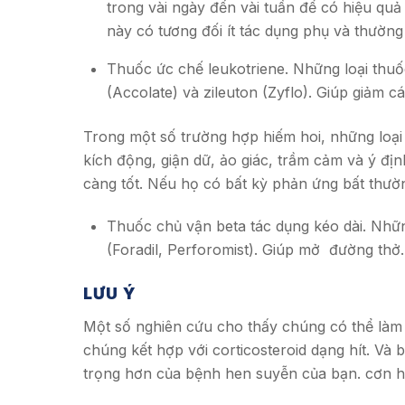
trong vài ngày đến vài tuần để có hiệu quả
này có tương đối ít tác dụng phụ và thường 
Thuốc ức chế leukotriene. Những loại thuốc
(Accolate) và zileuton (Zyflo). Giúp giảm c
Trong một số trường hợp hiếm hoi, những loại
kích động, giận dữ, ảo giác, trầm cảm và ý đị
càng tốt. Nếu họ có bất kỳ phản ứng bất thườ
Thuốc chủ vận beta tác dụng kéo dài. Nhữn
(Foradil, Perforomist). Giúp mở đường thở.
LƯU Ý
Một số nghiên cứu cho thấy chúng có thể làm 
chúng kết hợp với corticosteroid dạng hít. Và b
trọng hơn của bệnh hen suyễn của bạn. cơn h