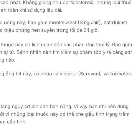
 cao nhất. Không giống như corticosteroid, những loại thuố
an toàn khi sử dụng lâu dài.
 uống này, bao gồm montelukast (Singulair), zafirlukast
ác triệu chứng hen suyễn trong tối đa 24 giờ.
 thuốc này có liên quan đến các phản ứng tâm lý. Bao gồm
nh tự tử. Bệnh nhân nên tìm kiếm sự chăm sóc y tế càng s
ng nào.
g ống hít này, có chứa salmeterol (Serevent) và formotero
tăng nguy cơ lên ​​cơn hen nặng. Vì vậy bạn chỉ nên dùng
ởi vì những loại thuốc này có thể che giấu tình trạng trầm
en cấp tính