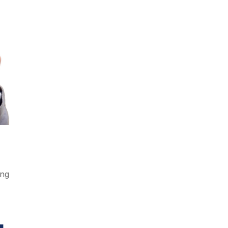
ang
u