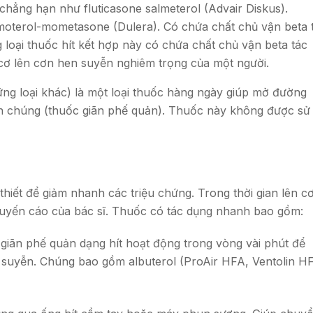
chẳng hạn như fluticasone salmeterol (Advair Diskus).
moterol-mometasone (Dulera). Có chứa chất chủ vận beta 
g loại thuốc hít kết hợp này có chứa chất chủ vận beta tác
ơ lên ​​cơn hen suyễn nghiêm trọng của một người.
ững loại khác) là một loại thuốc hàng ngày giúp mở đường
h chúng (thuốc giãn phế quản). Thuốc này không được sử
thiết để giảm nhanh các triệu chứng. Trong thời gian lên c
huyến cáo của bác sĩ. Thuốc có tác dụng nhanh bao gồm:
giãn phế quản dạng hít hoạt động trong vòng vài phút để
 suyễn. Chúng bao gồm albuterol (ProAir HFA, Ventolin H