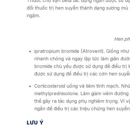
Thuốc chủ vận beta tác dụng ngắn được sử d
đổi thuốc trị hen suyễn thành dạng sương mù
ngậm.
Hen ph
ipratropium bromide (Atrovent). Giống như
nhanh chóng và ngay lập tức làm giãn đườn
bromide chủ yếu được sử dụng để điều trị 
được sử dụng để điều trị các cơn hen suyễ
Corticosteroid uống và tiêm tĩnh mạch. N
methylprednisolone. Làm giảm viêm đường t
thể gây ra tác dụng phụ nghiêm trọng. Vì v
ngắn để điều trị các triệu chứng hen suyễn
LƯU Ý