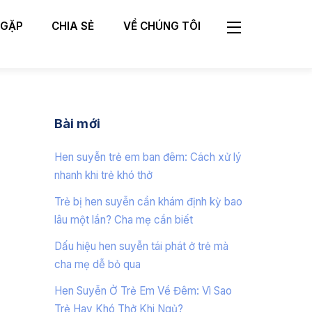
 GẶP
CHIA SẺ
VỀ CHÚNG TÔI
Widgets
Bài mới
Hen suyễn trẻ em ban đêm: Cách xử lý
nhanh khi trẻ khó thở
Trẻ bị hen suyễn cần khám định kỳ bao
lâu một lần? Cha mẹ cần biết
Dấu hiệu hen suyễn tái phát ở trẻ mà
cha mẹ dễ bỏ qua
Hen Suyễn Ở Trẻ Em Về Đêm: Vì Sao
Trẻ Hay Khó Thở Khi Ngủ?