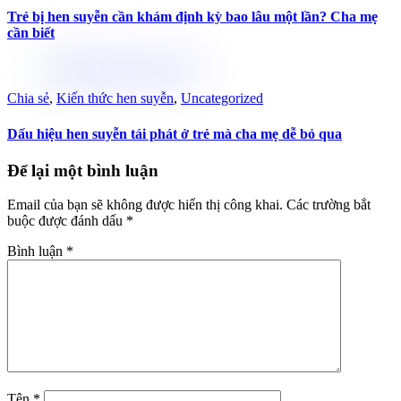
Trẻ bị hen suyễn cần khám định kỳ bao lâu một lần? Cha mẹ
cần biết
Chia sẻ
,
Kiến thức hen suyễn
,
Uncategorized
Dấu hiệu hen suyễn tái phát ở trẻ mà cha mẹ dễ bỏ qua
Để lại một bình luận
Email của bạn sẽ không được hiển thị công khai.
Các trường bắt
buộc được đánh dấu
*
Bình luận
*
Tên
*