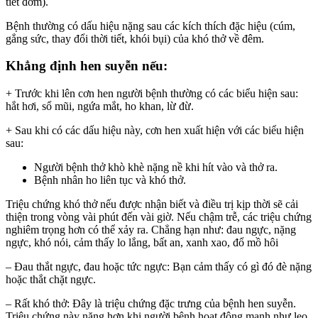
tiết đờm).
Bệnh thường có dấu hiệu nặng sau các kích thích đặc hiệu (cúm,
gắng sức, thay đổi thời tiết, khói bụi) của khó thở về đêm.
Khẳng định hen suyễn nếu:
+ Trước khi lên cơn hen người bệnh thường có các biểu hiện sau:
hắt hơi, sổ mũi, ngứa mắt, ho khan, lừ đừ.
+ Sau khi có các dấu hiệu này, cơn hen xuất hiện với các biểu hiện
sau:
Người bệnh thở khò khè nặng nề khi hít vào và thở ra.
Bệnh nhân ho liên tục và khó thở.
Triệu chứng khó thở nếu được nhận biết và điều trị kịp thời sẽ cải
thiện trong vòng vài phút đến vài giờ. Nếu chậm trễ, các triệu chứng
nghiêm trọng hơn có thể xảy ra. Chẳng hạn như: đau ngực, nặng
ngực, khó nói, cảm thấy lo lắng, bất an, xanh xao, đổ mồ hôi
– Đau thắt ngực, đau hoặc tức ngực: Bạn cảm thấy có gì đó đè nặng
hoặc thắt chặt ngực.
– Rất khó thở: Đây là triệu chứng đặc trưng của bệnh hen suyễn.
Triệu chứng này nặng hơn khi người bệnh hoạt động mạnh như leo