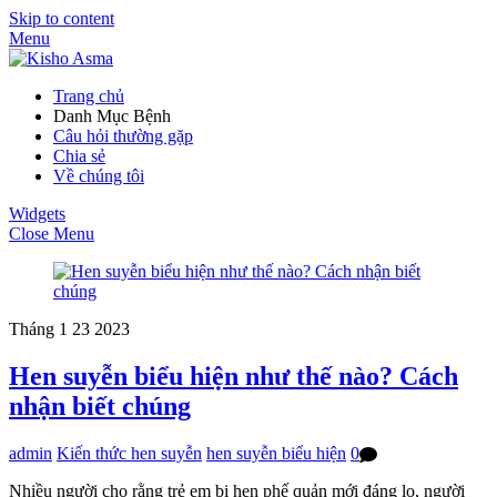
Skip to content
Menu
Trang chủ
Danh Mục Bệnh
Câu hỏi thường gặp
Chia sẻ
Về chúng tôi
Widgets
Close Menu
Tháng 1
23
2023
Hen suyễn biểu hiện như thế nào? Cách
nhận biết chúng
admin
Kiến thức hen suyễn
hen suyễn biểu hiện
0
Nhiều người cho rằng trẻ em bị hen phế quản mới đáng lo, người