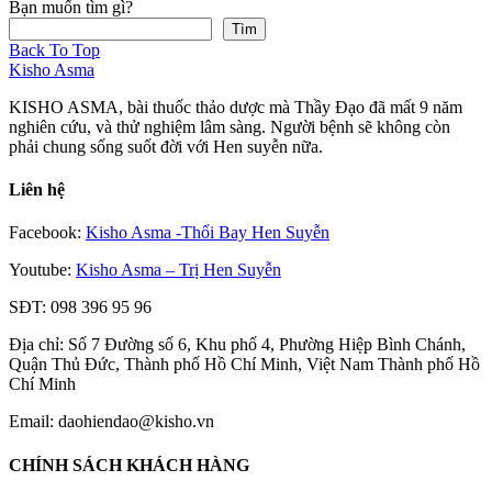
Bạn muốn tìm gì?
Tìm
Back To Top
Kisho Asma
KISHO ASMA, bài thuốc thảo dược mà Thầy Đạo đã mất 9 năm
nghiên cứu, và thử nghiệm lâm sàng. Người bệnh sẽ không còn
phải chung sống suốt đời với Hen suyễn nữa.
Liên hệ
Facebook:
Kisho Asma -Thổi Bay Hen Suyễn
Youtube:
Kisho Asma – Trị Hen Suyễn
SĐT: 098 396 95 96
Địa chỉ: Số 7 Đường số 6, Khu phố 4, Phường Hiệp Bình Chánh,
Quận Thủ Đức, Thành phố Hồ Chí Minh, Việt Nam Thành phố Hồ
Chí Minh
Email: daohiendao@kisho.vn
CHÍNH SÁCH KHÁCH HÀNG