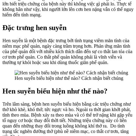
lớn biết triệu chứng của bệnh này thì không việc gì phải lo. Thực tế
không hẳn như vậy, khi người lớn lên cơn hen nặng vẫn có thể nguy
hiểm đến tính mạng.
Đặc trưng hen suyễn
Hen suyễn là một bệnh đặc trưng bởi tình trạng viêm mãn tính của
niêm mạc phế quản, ngày càng trầm trọng hơn. Phản ứng mãn tính
của phế quản đối với nhiều kích thích dẫn đến sự co thắt lan tỏa của
cơ trơn phế quản. Co thắt phế quản không phải là vĩnh viễn và
thường tự khỏi hoặc sau khi dùng thuốc giãn phế quản.
Hen suyễn biểu hiện như thế nào? Cách nhận biết chúng
Hen suyễn biểu hiện như thế nào?
Trên lâm sàng, bệnh hen suyễn biểu hiện bằng các triệu chứng như
thở khò khè, khó thở, tức ngực và ho. Ngoài ra thời gian khởi phát,
tính theo mùa. Bệnh xảy ra theo mùa và có thể trở nặng khi gặp yếu
tố nguy cơ hoặc thay đổi thời tiết. Những triệu chứng này có liên
quan đến những thay đổi trong luồng không khí thở ra. Do tình
trạng tắc nghẽn đường thở (phù nề niêm mạc, co thắt cơ trơn, tăng