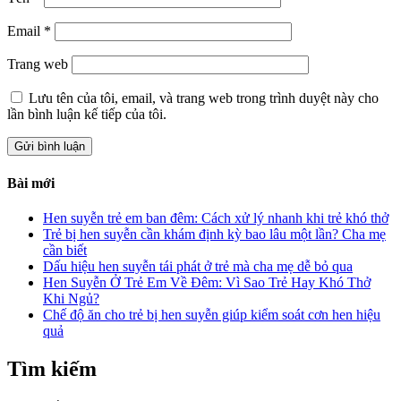
Email
*
Trang web
Lưu tên của tôi, email, và trang web trong trình duyệt này cho
lần bình luận kế tiếp của tôi.
Bài mới
Hen suyễn trẻ em ban đêm: Cách xử lý nhanh khi trẻ khó thở
Trẻ bị hen suyễn cần khám định kỳ bao lâu một lần? Cha mẹ
cần biết
Dấu hiệu hen suyễn tái phát ở trẻ mà cha mẹ dễ bỏ qua
Hen Suyễn Ở Trẻ Em Về Đêm: Vì Sao Trẻ Hay Khó Thở
Khi Ngủ?
Chế độ ăn cho trẻ bị hen suyễn giúp kiểm soát cơn hen hiệu
quả
Tìm kiếm