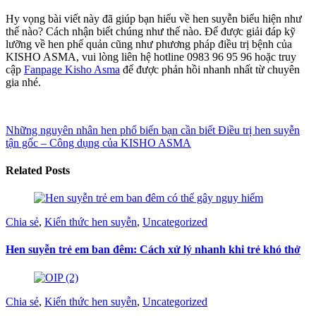
Hy vọng bài viết này đã giúp bạn hiểu về hen suyễn biểu hiện như
thế nào? Cách nhận biết chúng như thế nào. Để được giải đáp kỹ
lưỡng về hen phế quản cũng như phương pháp điều trị bệnh của
KISHO ASMA, vui lòng liên hệ hotline 0983 96 95 96 hoặc truy
cập
Fanpage Kisho Asma
để được phản hồi nhanh nhất từ chuyên
gia nhé.
Những nguyên nhân hen phổ biến bạn cần biết
Điều trị hen suyễn
tận gốc – Công dụng của KISHO ASMA
Related Posts
Chia sẻ
,
Kiến thức hen suyễn
,
Uncategorized
Hen suyễn trẻ em ban đêm: Cách xử lý nhanh khi trẻ khó thở
Chia sẻ
,
Kiến thức hen suyễn
,
Uncategorized