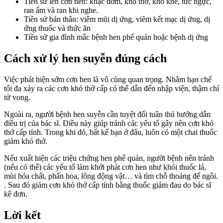
Tiền sử lên cơn hen: khạc đờm, khó thở, khò khè, tức ngực,
ran ẩm và ran khi nghe.
Tiền sử bản thân: viêm mũi dị ứng, viêm kết mạc dị ứng, dị
ứng thuốc và thức ăn
Tiền sử gia đình mắc bệnh hen phế quản hoặc bệnh dị ứng
Cách xử lý hen suyễn đúng cách
Việc phát hiện sớm cơn hen là vô cùng quan trọng. Nhằm hạn chế
tối đa xảy ra các cơn khó thở cấp có thể dẫn đến nhập viện, thậm chí
tử vong.
Ngoài ra, người bệnh hen suyễn cần tuyệt đối tuân thủ hướng dẫn
điều trị của bác sĩ. Điều này giúp tránh các yếu tố gây nên cơn khó
thở cấp tính. Trong khi đó, bất kể bạn ở đâu, luôn có một chai thuốc
giảm khó thở.
Nếu xuất hiện các triệu chứng hen phế quản, người bệnh nên tránh
(nếu có thể) các yếu tố làm khởi phát cơn hen như khói thuốc lá,
mùi hóa chất, phấn hoa, lông động vật… và tìm chỗ thoáng để ngồi.
. Sau đó giảm cơn khó thở cấp tính bằng thuốc giảm đau do bác sĩ
kê đơn.
Lời kết