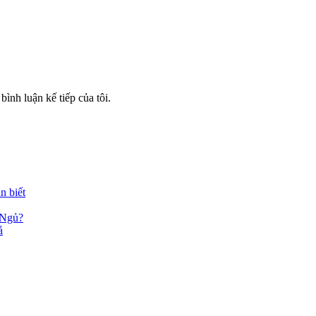
bình luận kế tiếp của tôi.
n biết
 Ngủ?
ả