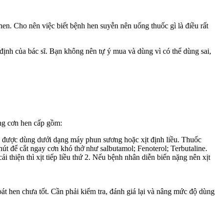
en. Cho nên việc biết bệnh hen suyễn nên uống thuốc gì là điều rất
định của bác sĩ. Bạn không nên tự ý mua và dùng vì có thể dùng sai,
ong cơn hen cấp gồm:
ng được dùng dưới dạng máy phun sương hoặc xịt định liều. Thuốc
út để cắt ngay cơn khó thở như salbutamol; Fenoterol; Terbutaline.
 thiện thì xịt tiếp liều thứ 2. Nếu bệnh nhân diễn biến nặng nên xịt
át hen chưa tốt. Cần phải kiểm tra, đánh giá lại và nâng mức độ dùng