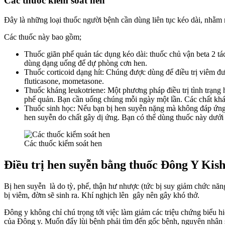
Các thuốc kiểm soát hen
Đây là những loại thuốc người bệnh cần dùng liên tục kéo dài, nhằm 
Các thuốc này bao gồm;
Thuốc giãn phế quản tác dụng kéo dài: thuốc chủ vận beta 2 tá
dùng dạng uống để dự phòng cơn hen.
Thuốc corticoid dạng hít: Chúng được dùng để điều trị viêm đư
fluticasone, mometasone.
Thuốc kháng leukotriene: Một phương pháp điều trị tình trạng 
phế quản. Bạn cần uống chúng mỗi ngày một lần. Các chất kh
Thuốc sinh học: Nếu bạn bị hen suyễn nặng mà không đáp ứng v
hen suyễn do chất gây dị ứng. Bạn có thể dùng thuốc này dưới 
Các thuốc kiểm soát hen
Điều trị hen suyễn bằng thuốc Đông Y Kis
Bị hen suyễn là do tỳ, phế, thận hư nhược (tức bị suy giảm chức năng
bị viêm, đờm sẽ sinh ra. Khí nghịch lên gây nên gây khó thở.
Đông y không chỉ chú trọng tới việc làm giảm các triệu chứng biểu hi
của Đông y. Muốn đẩy lùi bệnh phải tìm đến gốc bệnh, nguyên nhân s