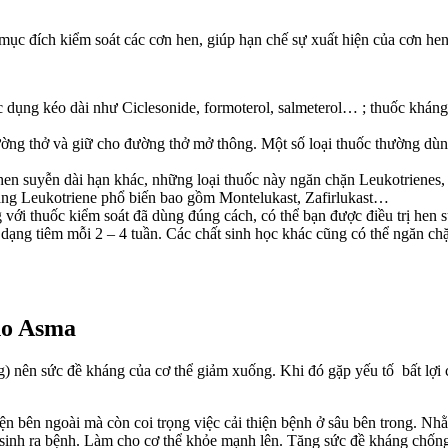
mục đích kiểm soát các cơn hen, giúp hạn chế sự xuất hiện của cơn hen
c dụng kéo dài như Ciclesonide, formoterol, salmeterol… ; thuốc kháng
ờng thở và giữ cho đường thở mở thông. Một số loại thuốc thường dùng
hen suyễn dài hạn khác, những loại thuốc này ngăn chặn Leukotrienes, 
áng Leukotriene phổ biến bao gồm Montelukast, Zafirlukast…
ới thuốc kiểm soát đã dùng đúng cách, có thể bạn được điều trị hen 
dạng tiêm mỗi 2 – 4 tuần. Các chất sinh học khác cũng có thể ngăn chặ
ho Asma
) nên sức đề kháng của cơ thể giảm xuống. Khi đó gặp yếu tố bất lợi c
ện bên ngoài mà còn coi trọng việc cải thiện bệnh ở sâu bên trong. Nh
inh ra bệnh. Làm cho cơ thể khỏe mạnh lên. Tăng sức đề kháng chống 