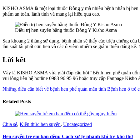
KISHO ASMA là một loại thuốc Đông y mà nhiều bệnh nhân bị hen suy
phẩm an toàn, lành tính và mang lại hiệu quả cao.
Điều trị hen suyễn bằng thuốc Đông Y Kisho Asma
Sau khoảng 2 tháng sử dụng, bệnh nhân sẽ thấy các triệu chứng củ
tần suất tái phát cơn hen và các ổ viêm nhiễm sẽ giảm thiểu đáng k
Lời kết
Vậy là KISHO ASMA vừa giải đáp câu hỏi “Bệnh hen phế quản uống 
vui lòng liên hệ hotline 0983 96 95 96 hoặc truy cập Fanpage Kisho
Những điều cần biết về bệnh hen phế quản mãn tính
Bệnh hen ở trẻ 
Related Posts
Chia sẻ
,
Kiến thức hen suyễn
,
Uncategorized
Hen suyễn trẻ em ban đêm: Cách xử lý nhanh khi trẻ khó thở