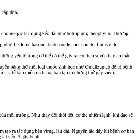
 cấp tính.
 cholinergic tác dụng kéo dài như tiotropium; theophylin. Thường
 như: beclomethasone, budesonide, ciclesonide, flunisolide,
những yếu tố trong cơ thể có thể gây ra cơn hen suyễn hay co thắt
suyễn bằng thử một loại thuốc sinh học như Omalizumab để trị bệnh
n các tế bào miễn dịch của bạn tạo ra những thứ gây viêm.
ủa môi trường. Như thay đổi thời tiết ,cơ thể nhiễm lạnh khí đạo sẽ
ằm tạo ra tác dụng bền vững, lâu dài. Nguyên tắc đẩy lùi bệnh cơ bản
lại yếu tố gây bệnh.