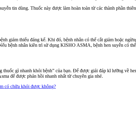
ễn tin dùng. Thuốc này được làm hoàn toàn từ các thành phần thiên n
a bệnh giảm thiểu đáng kể. Khi đó, bệnh nhân có thể cắt giảm hoặc 
ể. Nếu bệnh nhân kiên trì sử dụng KISHO ASMA, bệnh hen suyễn có thể
thuốc gì nhanh khỏi bệnh” của bạn. Để được giải đáp kĩ lưỡng về 
 Asma để được phản hồi nhanh nhất từ chuyên gia nhé.
em có chữa khỏi được không?