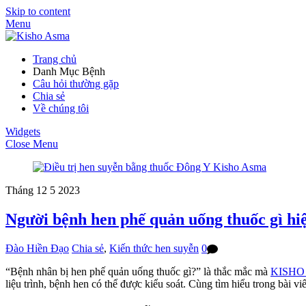
Skip to content
Menu
Trang chủ
Danh Mục Bệnh
Câu hỏi thường gặp
Chia sẻ
Về chúng tôi
Widgets
Close Menu
Tháng 12
5
2023
Người bệnh hen phế quản uống thuốc gì hi
Đào Hiền Đạo
Chia sẻ
,
Kiến thức hen suyễn
0
“Bệnh nhân bị hen phế quản uống thuốc gì?” là thắc mắc mà
KISHO
liệu trình, bệnh hen có thể được kiểu soát. Cùng tìm hiểu trong bài viế