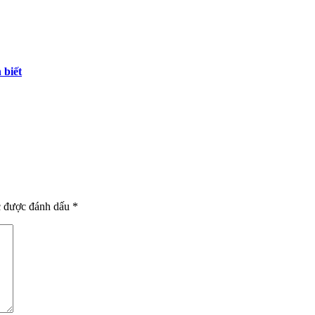
 biết
c được đánh dấu
*