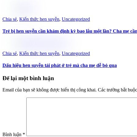
Chia sẻ
,
Kiến thức hen suyễn
,
Uncategorized
Trẻ bị hen suyễn cần khám định kỳ bao lâu một lần? Cha mẹ cần
Chia sẻ
,
Kiến thức hen suyễn
,
Uncategorized
Dấu hiệu hen suyễn tái phát ở trẻ mà cha mẹ dễ bỏ qua
Để lại một bình luận
Email của bạn sẽ không được hiển thị công khai.
Các trường bắt buộ
Bình luận
*