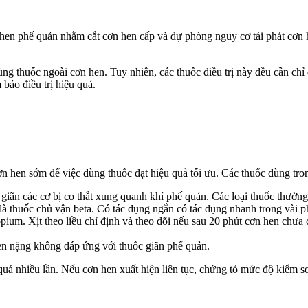
ị hen phế quản nhằm cắt cơn hen cấp và dự phòng nguy cơ tái phát cơn h
g thuốc ngoài cơn hen. Tuy nhiên, các thuốc điều trị này đều cần chỉ 
bảo điều trị hiệu quả.
n hen sớm để việc dùng thuốc đạt hiệu quả tối ưu. Các thuốc dùng tr
giãn các cơ bị co thắt xung quanh khí phế quản. Các loại thuốc thườ
à thuốc chủ vận beta. Có tác dụng ngắn có tác dụng nhanh trong vài ph
um. Xịt theo liều chỉ định và theo dõi nếu sau 20 phút cơn hen chưa cải
n nặng không đáp ứng với thuốc giãn phế quản.
á nhiều lần. Nếu cơn hen xuất hiện liên tục, chứng tỏ mức độ kiểm so