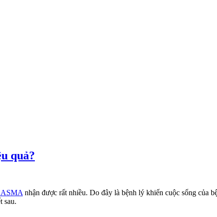
ệu quả?
 ASMA
nhận được rất nhiều. Do đây là bệnh lý khiến cuộc sống của b
t sau.