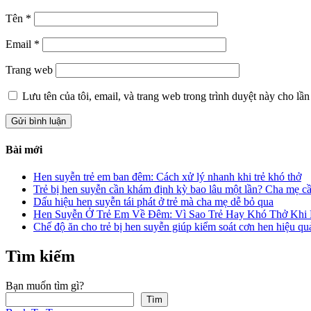
Tên
*
Email
*
Trang web
Lưu tên của tôi, email, và trang web trong trình duyệt này cho lần 
Bài mới
Hen suyễn trẻ em ban đêm: Cách xử lý nhanh khi trẻ khó thở
Trẻ bị hen suyễn cần khám định kỳ bao lâu một lần? Cha mẹ cầ
Dấu hiệu hen suyễn tái phát ở trẻ mà cha mẹ dễ bỏ qua
Hen Suyễn Ở Trẻ Em Về Đêm: Vì Sao Trẻ Hay Khó Thở Khi
Chế độ ăn cho trẻ bị hen suyễn giúp kiểm soát cơn hen hiệu qu
Tìm kiếm
Bạn muốn tìm gì?
Tìm