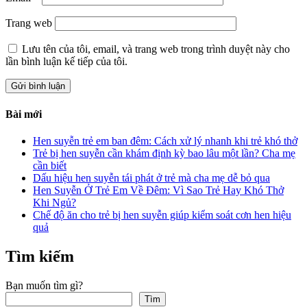
Trang web
Lưu tên của tôi, email, và trang web trong trình duyệt này cho
lần bình luận kế tiếp của tôi.
Bài mới
Hen suyễn trẻ em ban đêm: Cách xử lý nhanh khi trẻ khó thở
Trẻ bị hen suyễn cần khám định kỳ bao lâu một lần? Cha mẹ
cần biết
Dấu hiệu hen suyễn tái phát ở trẻ mà cha mẹ dễ bỏ qua
Hen Suyễn Ở Trẻ Em Về Đêm: Vì Sao Trẻ Hay Khó Thở
Khi Ngủ?
Chế độ ăn cho trẻ bị hen suyễn giúp kiểm soát cơn hen hiệu
quả
Tìm kiếm
Bạn muốn tìm gì?
Tìm