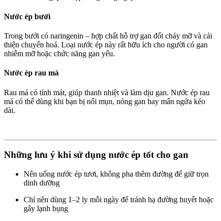
Nước ép bưởi
Trong bưởi có naringenin – hợp chất hỗ trợ gan đốt cháy mỡ và cải
thiện chuyển hoá. Loại nước ép này rất hữu ích cho người có gan
nhiễm mỡ hoặc chức năng gan yếu.
Nước ép rau má
Rau má có tính mát, giúp thanh nhiệt và làm dịu gan. Nước ép rau
má có thể dùng khi bạn bị nổi mụn, nóng gan hay mẩn ngứa kéo
dài.
Những lưu ý khi sử dụng nước ép tốt cho gan
Nên uống nước ép tươi, không pha thêm đường để giữ trọn
dinh dưỡng
Chỉ nên dùng 1–2 ly mỗi ngày để tránh hạ đường huyết hoặc
gây lạnh bụng