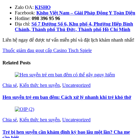
Zalo OA:
KISHO
Facebook:
Kisho Việt Nam – Giải Pháp Đông Y Toàn Diện
Hotline:
098 396 95 96
Địa chỉ:
Số 7 Đường Số 6, Khu phố 4, Phường Hiệp Bình
Chánh, Thành phố Thủ Đức, Thành phố Hồ Chí Minh
Liên hệ ngay để được tư vấn miễn phí và đặt lịch khám nhanh nhất!
Thuốc giảm đau gout cấp
Casino Tisch Spiele
Related Posts
Chia sẻ
,
Kiến thức hen suyễn
,
Uncategorized
Hen suyễn trẻ em ban đêm: Cách xử lý nhanh khi trẻ khó thở
Chia sẻ
,
Kiến thức hen suyễn
,
Uncategorized
Trẻ bị hen suyễn cần khám định kỳ bao lâu một lần? Cha mẹ
cần biết