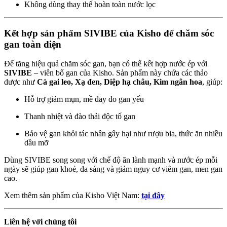
Không dùng thay thế hoàn toàn nước lọc
Kết hợp sản phẩm SIVIBE của Kisho để chăm sóc
gan toàn diện
Để tăng hiệu quả chăm sóc gan, bạn có thể kết hợp nước ép với
SIVIBE
– viên bổ gan của Kisho. Sản phẩm này chứa các thảo
dược như
Cà gai leo, Xạ đen, Diệp hạ châu, Kim ngân hoa
, giúp:
Hỗ trợ giảm mụn, mề đay do gan yếu
Thanh nhiệt và đào thải độc tố gan
Bảo vệ gan khỏi tác nhân gây hại như rượu bia, thức ăn nhiều
dầu mỡ
Dùng SIVIBE song song với chế độ ăn lành mạnh và nước ép mỗi
ngày sẽ giúp gan khoẻ, da sáng và giảm nguy cơ viêm gan, men gan
cao.
Xem thêm sản phẩm của Kisho Việt Nam:
tại đây
Liên hệ với chúng tôi