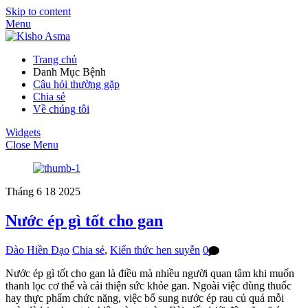
Skip to content
Menu
Trang chủ
Danh Mục Bệnh
Câu hỏi thường gặp
Chia sẻ
Về chúng tôi
Widgets
Close Menu
Tháng 6
18
2025
Nước ép gì tốt cho gan
Đào Hiền Đạo
Chia sẻ
,
Kiến thức hen suyễn
0
Nước ép gì tốt cho gan là điều mà nhiều người quan tâm khi muốn
thanh lọc cơ thể và cải thiện sức khỏe gan. Ngoài việc dùng thuốc
hay thực phẩm chức năng, việc bổ sung nước ép rau củ quả mỗi