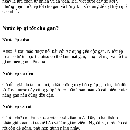
ngày là lựa chọn tự nhiên và an toàn. Bài viết dưới đây sẽ gợi ý
những loại nước ép tốt cho gan và lưu ý khi sử dụng để đạt hiệu quả
cao nhất.
Nước ép gì tốt cho gan?
Nước ép atiso
Atiso là loại thảo dược nổi bật với tác dụng giải độc gan. Nước ép
từ atiso tươi hoặc trà atiso có thể làm mát gan, tăng tiết mật và hỗ trợ
giảm men gan hiệu quả.
Nước ép củ dền
Củ dền giàu betalain – một chất chống oxy hóa giúp gan loại bỏ độc
tố. Loại nước này cũng giúp hỗ trợ tuần hoàn máu và cải thiện chức
năng gan nếu dùng đều đặn.
Nước ép cà rốt
Cà rốt chứa nhiều beta-carotene và vitamin A. Đây là hai thành
phần giúp gan tái tạo tế bào và làm giảm viêm. Ngoài ra, nước ép cà
rốt còn dễ uống, phù hợp dùng hằng ngày.