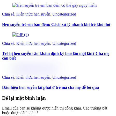
Chia sẻ
,
Kiến thức hen suyễn
,
Uncategorized
Hen suyễn trẻ em ban đêm: Cách xử lý nhanh khi trẻ khó thở
Chia sẻ
,
Kiến thức hen suyễn
,
Uncategorized
Trẻ bị hen suyễn cần khám định kỳ bao lâu một lần? Cha mẹ
cần biết
Chia sẻ
,
Kiến thức hen suyễn
,
Uncategorized
Dấu hiệu hen suyễn tái phát ở trẻ mà cha mẹ dễ bỏ qua
Để lại một bình luận
Email của bạn sẽ không được hiển thị công khai.
Các trường bắt
buộc được đánh dấu
*