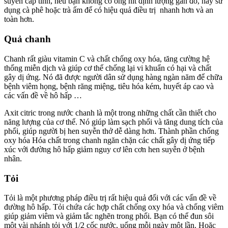
suyễn cấp tính, nếu bạn không có ống hít định lượng gần đó, hãy sử
dụng cà phê hoặc trà ấm để có hiệu quả điều trị nhanh hơn và an
toàn hơn.
Quả chanh
Chanh rất giàu vitamin C và chất chống oxy hóa, tăng cường hệ
thống miễn dịch và giúp cơ thể chống lại vi khuẩn có hại và chất
gây dị ứng. Nó đã được người dân sử dụng hàng ngàn năm để chữa
bệnh viêm họng, bệnh răng miệng, tiêu hóa kém, huyết áp cao và
các vấn đề về hô hấp …
Axit citric trong nước chanh là một trong những chất cần thiết cho
năng lượng của cơ thể. Nó giúp làm sạch phổi và tăng dung tích của
phổi, giúp người bị hen suyễn thở dễ dàng hơn. Thành phần chống
oxy hóa Hóa chất trong chanh ngăn chặn các chất gây dị ứng tiếp
xúc với đường hô hấp giảm nguy cơ lên ​​cơn hen suyễn ở bệnh
nhân.
Tỏi
Tỏi là một phương pháp điều trị rất hiệu quả đối với các vấn đề về
đường hô hấp. Tỏi chứa các hợp chất chống oxy hóa và chống viêm
giúp giảm viêm và giảm tắc nghẽn trong phổi. Bạn có thể đun sôi
một vài nhánh tỏi với 1/2 cốc nước, uống mỗi ngày một lần. Hoặc