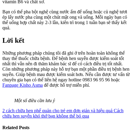
vitamin B6 và chất xơ.
Bạn có thể pha bột nghệ cùng nước ấm để uống hoặc củ nghệ tươi
ép lấy nước pha cùng một chút mật ong và uống. Mỗi ngày bạn có
thể uống hợp chất này 2-3 lần, kiên trì trong 1 tuần bạn sẽ thấy kết
quả.
Lời kết
Những phương pháp chúng tôi đã ghi ở trên hoàn toàn không thể
thay thế thuốc chữa bệnh. Để bệnh hen suyễn được kiểm soát tốt
nhất thì vẫn nên đi thăm khám bác sĩ để có cách điều trị tốt nhất.
Còn những phương pháp này hỗ trợ bạn một phần điều trị bệnh hen
suyễn. Giúp bệnh mau được kiểm soát hơn.
Nếu cần được tư vấn từ
chuyên gia bạn có thể liên hệ ngay hotline 0983 96 95 96 hoặc
Fanpage Kisho Asma
để được hỗ trợ miễn phí.
Một số điều cần lưu ý
2 cách chữa hen phế quản cho trẻ em đơn giản và hiệu quả
Cách
chữa hen suyễn khó thở bạn không thể bỏ qua
Related Posts