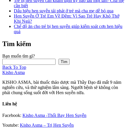
Trẻ bị hen suyễn cần khám định kỳ bao lâu một lần? Cha mẹ
cần biết
Dấu hiệu hen suyễn tái phát ở trẻ mà cha mẹ dễ bỏ qua
Hen Suyễn Ở Trẻ Em Về Đêm: Vì Sao Trẻ Hay Khó Thở
Khi Ngủ?
Chế độ ăn cho trẻ bị hen suyễn giúp kiểm soát cơn hen hiệu
quả
Tìm kiếm
Bạn muốn tìm gì?
Tìm
Back To Top
Kisho Asma
KISHO ASMA, bài thuốc thảo dược mà Thầy Đạo đã mất 9 năm
nghiên cứu, và thử nghiệm lâm sàng. Người bệnh sẽ không còn
phải chung sống suốt đời với Hen suyễn nữa.
Liên hệ
Facebook:
Kisho Asma -Thổi Bay Hen Suyễn
Youtube:
Kisho Asma – Trị Hen Suyễn