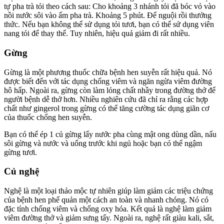
tự pha trà tỏi theo cách sau: Cho khoảng 3 nhánh tỏi đã bóc vỏ vào
nồi nước sôi vào ấm pha trà. Khoảng 5 phút. Để nguội rồi thưởng
thức. Nếu bạn không thể sử dụng tỏi tươi, bạn có thể sử dụng viên
nang tỏi để thay thế. Tuy nhiên, hiệu quả giảm đi rất nhiều.
Gừng
Gừng là một phương thuốc chữa bệnh hen suyễn rất hiệu quả. Nó
được biết đến với tác dụng chống viêm và ngăn ngừa viêm đường
hô hấp. Ngoài ra, gừng còn làm lỏng chất nhầy trong đường thở để
người bệnh dễ thở hơn. Nhiều nghiên cứu đã chỉ ra rằng các hợp
chất như gingerol trong gừng có thể tăng cường tác dụng giãn cơ
của thuốc chống hen suyễn.
Bạn có thể ép 1 củ gừng lấy nước pha cùng mật ong dùng dần, nấu
sôi gừng và nước và uống trước khi ngủ hoặc bạn có thể ngậm
gừng tươi.
Củ nghệ
Nghệ là một loại thảo mộc tự nhiên giúp làm giảm các triệu chứng
của bệnh hen phế quản một cách an toàn và nhanh chóng. Nó có
đặc tính chống viêm và chống oxy hóa. Kết quả là nghệ làm giảm
viêm đường thở và giảm sưng tấy. Ngoài ra, nghệ rất giàu kali, sắt,