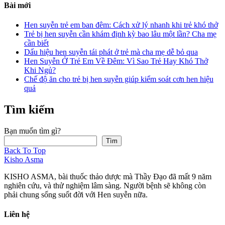
Bài mới
Hen suyễn trẻ em ban đêm: Cách xử lý nhanh khi trẻ khó thở
Trẻ bị hen suyễn cần khám định kỳ bao lâu một lần? Cha mẹ
cần biết
Dấu hiệu hen suyễn tái phát ở trẻ mà cha mẹ dễ bỏ qua
Hen Suyễn Ở Trẻ Em Về Đêm: Vì Sao Trẻ Hay Khó Thở
Khi Ngủ?
Chế độ ăn cho trẻ bị hen suyễn giúp kiểm soát cơn hen hiệu
quả
Tìm kiếm
Bạn muốn tìm gì?
Tìm
Back To Top
Kisho Asma
KISHO ASMA, bài thuốc thảo dược mà Thầy Đạo đã mất 9 năm
nghiên cứu, và thử nghiệm lâm sàng. Người bệnh sẽ không còn
phải chung sống suốt đời với Hen suyễn nữa.
Liên hệ