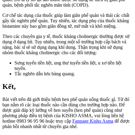
quản, bệnh phổi tắc nghẽn mãn tính (COPD).
Cơ chế tác dụng của thuốc giúp làm giãn phế quản và thải các chất
gây tắc nghẽn phế quản. Tuy nhiên, tác dụng phụ của thuốc kháng
histamine này bao gồm giãn đồng tử, mờ mắt và khô miệng.
Theo các chuyên gia y tế, thuốc kháng cholinergic thường được sử
dụng ở dạng hít. Tuy nhiên, trong một số trường hợp cấp bách và
nặng, bác sĩ sẽ sử dụng dạng khí dung. Thận trọng khi sử dụng
nhóm thuốc kháng cholinergic cho các đối tượng:
Sưng tuyến tiền liệt, ung thư tuyến tiền liệt, u xơ tiền liệt
tuyến.
Tắc nghẽn dẫn lưu bàng quang.
Kết,
Bài viết trên đã giới thiệu bệnh hen phế quản uống thuốc gì. Từ đó
bạn nắm rõ các loại thuốc nào cần dùng cho trường hợp nào. Để
được giải đáp kỹ lưỡng về hen suyễn (hen phế quản) cũng như
phương pháp điều trị bệnh của KISHO ASMA, vui lòng liên hệ
hotline 0983 96 95 96 hoặc truy cập
Fanpage Kisho Asma
để được
phản hồi nhanh nhất từ chuyên gia nhé.