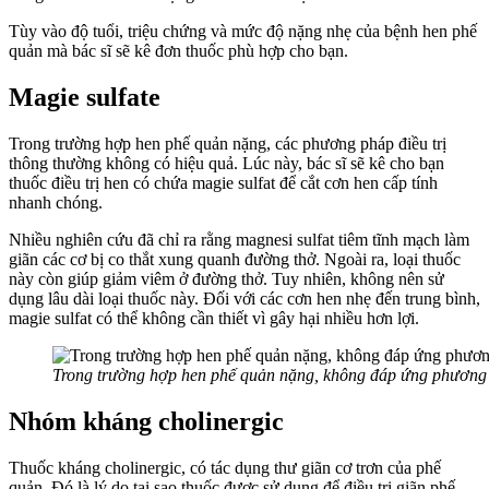
Tùy vào độ tuổi, triệu chứng và mức độ nặng nhẹ của bệnh hen phế
quản mà bác sĩ sẽ kê đơn thuốc phù hợp cho bạn.
Magie sulfate
Trong trường hợp hen phế quản nặng, các phương pháp điều trị
thông thường không có hiệu quả. Lúc này, bác sĩ sẽ kê cho bạn
thuốc điều trị hen có chứa magie sulfat để cắt cơn hen cấp tính
nhanh chóng.
Nhiều nghiên cứu đã chỉ ra rằng magnesi sulfat tiêm tĩnh mạch làm
giãn các cơ bị co thắt xung quanh đường thở. Ngoài ra, loại thuốc
này còn giúp giảm viêm ở đường thở. Tuy nhiên, không nên sử
dụng lâu dài loại thuốc này. Đối với các cơn hen nhẹ đến trung bình,
magie sulfat có thể không cần thiết vì gây hại nhiều hơn lợi.
Trong trường hợp hen phế quản nặng, không đáp ứng phương phá
Nhóm kháng cholinergic
Thuốc kháng cholinergic, có tác dụng thư giãn cơ trơn của phế
quản. Đó là lý do tại sao thuốc được sử dụng để điều trị giãn phế