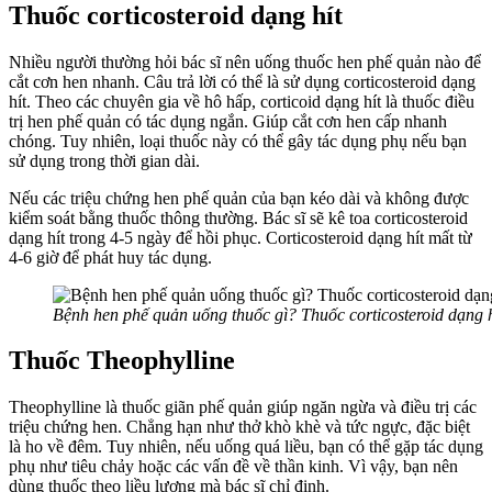
Thuốc corticosteroid dạng hít
Nhiều người thường hỏi bác sĩ nên uống thuốc hen phế quản nào để
cắt cơn hen nhanh. Câu trả lời có thể là sử dụng corticosteroid dạng
hít. Theo các chuyên gia về hô hấp, corticoid dạng hít là thuốc điều
trị hen phế quản có tác dụng ngắn. Giúp cắt cơn hen cấp nhanh
chóng. Tuy nhiên, loại thuốc này có thể gây tác dụng phụ nếu bạn
sử dụng trong thời gian dài.
Nếu các triệu chứng hen phế quản của bạn kéo dài và không được
kiểm soát bằng thuốc thông thường. Bác sĩ sẽ kê toa corticosteroid
dạng hít trong 4-5 ngày để hồi phục. Corticosteroid dạng hít mất từ ​​
4-6 giờ để phát huy tác dụng.
Bệnh hen phế quản uống thuốc gì? Thuốc corticosteroid dạng h
Thuốc Theophylline
Theophylline là thuốc giãn phế quản giúp ngăn ngừa và điều trị các
triệu chứng hen. Chẳng hạn như thở khò khè và tức ngực, đặc biệt
là ho về đêm. Tuy nhiên, nếu uống quá liều, bạn có thể gặp tác dụng
phụ như tiêu chảy hoặc các vấn đề về thần kinh. Vì vậy, bạn nên
dùng thuốc theo liều lượng mà bác sĩ chỉ định.