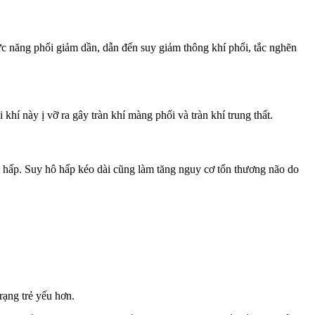
hức năng phổi giảm dần, dẫn đến suy giảm thông khí phổi, tắc nghẽn
 khí này ị vỡ ra gây tràn khí màng phổi và tràn khí trung thất.
 hô hấp. Suy hô hấp kéo dài cũng làm tăng nguy cơ tổn thương não do
rạng trẻ yếu hơn.