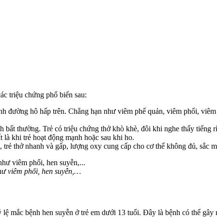
ác triệu chứng phổ biến sau:
bệnh đường hô hấp trên. Chẳng hạn như viêm phế quản, viêm phổi, viê
h bất thường. Trẻ có triệu chứng thở khò khè, đôi khi nghe thấy tiếng 
 là khi trẻ hoạt động mạnh hoặc sau khi ho.
n, trẻ thở nhanh và gấp, lượng oxy cung cấp cho cơ thể không đủ, sắc mặ
hư viêm phổi, hen suyễn,…
 lệ mắc bệnh hen suyễn ở trẻ em dưới 13 tuổi. Đây là bệnh có thể gây