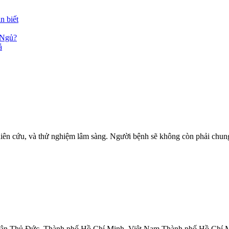
n biết
 Ngủ?
ả
 cứu, và thử nghiệm lâm sàng. Người bệnh sẽ không còn phải chung 
Quận Thủ Đức, Thành phố Hồ Chí Minh, Việt Nam Thành phố Hồ Chí 