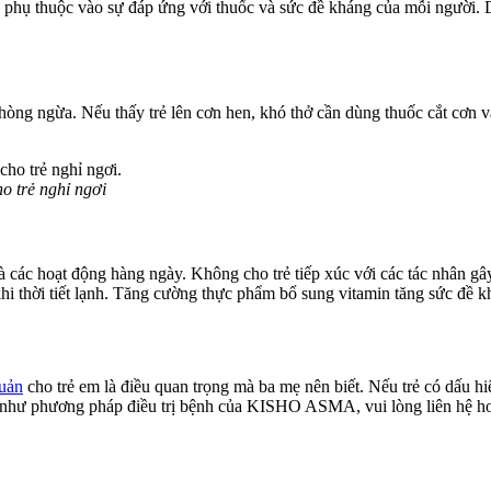
n phụ thuộc vào sự đáp ứng với thuốc và sức đề kháng của mỗi người. D
hòng ngừa. Nếu thấy trẻ lên cơn hen, khó thở cần dùng thuốc cắt cơn v
ho trẻ nghỉ ngơi
à các hoạt động hàng ngày. Không cho trẻ tiếp xúc với các tác nhân gâ
hi thời tiết lạnh. Tăng cường thực phẩm bổ sung vitamin tăng sức đề k
uản
cho trẻ em là điều quan trọng mà ba mẹ nên biết. Nếu trẻ có dấu hi
 như phương pháp điều trị bệnh của KISHO ASMA, vui lòng liên hệ ho