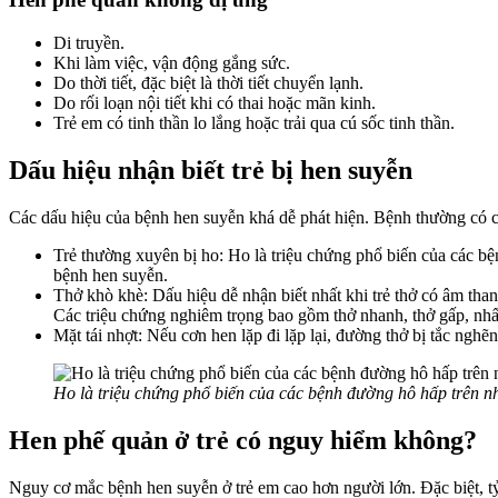
Di truyền.
Khi làm việc, vận động gắng sức.
Do thời tiết, đặc biệt là thời tiết chuyển lạnh.
Do rối loạn nội tiết khi có thai hoặc mãn kinh.
Trẻ em có tinh thần lo lắng hoặc trải qua cú sốc tinh thần.
Dấu hiệu nhận biết trẻ bị hen suyễn
Các dấu hiệu của bệnh hen suyễn khá dễ phát hiện. Bệnh thường có c
Trẻ thường xuyên bị ho: Ho là triệu chứng phổ biến của các 
bệnh hen suyễn.
Thở khò khè: Dấu hiệu dễ nhận biết nhất khi trẻ thở có âm than
Các triệu chứng nghiêm trọng bao gồm thở nhanh, thở gấp, nhất
Mặt tái nhợt: Nếu cơn hen lặp đi lặp lại, đường thở bị tắc nghẽ
Ho là triệu chứng phổ biến của các bệnh đường hô hấp trên n
Hen phế quản ở trẻ có nguy hiểm không?
Nguy cơ mắc bệnh hen suyễn ở trẻ em cao hơn người lớn. Đặc biệt, tỷ