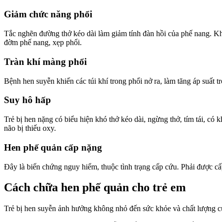
Giảm chức năng phổi
Tắc nghẽn đường thở kéo dài làm giảm tính đàn hồi của phế nang. Khí
đờm phế nang, xẹp phổi.
Tràn khí màng phổi
Bệnh hen suyễn khiến các túi khí trong phổi nở ra, làm tăng áp suất tro
Suy hô hấp
Trẻ bị hen nặng có biểu hiện khó thở kéo dài, ngừng thở, tím tái, có
não bị thiếu oxy.
Hen phế quản cấp nặng
Đây là biến chứng nguy hiểm, thuộc tình trạng cấp cứu. Phải được cấ
Cách chữa hen phế quản cho trẻ em
Trẻ bị hen suyễn ảnh hưởng không nhỏ đến sức khỏe và chất lượng cuộ