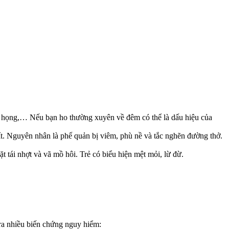
m họng,… Nếu bạn ho thường xuyên về đêm có thể là dấu hiệu của
rít. Nguyên nhân là phế quản bị viêm, phù nề và tắc nghẽn đường thở.
t tái nhợt và vã mồ hôi. Trẻ có biểu hiện mệt mỏi, lừ đừ.
 ra nhiều biến chứng nguy hiểm: