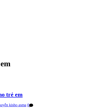
 em
ho trẻ em
suyễn kisho asma
0