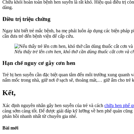
Chữa khỏi hoàn toàn bệnh hen suyễn là rất khó. Hiệu quả điều trị cò
dàng.
Điều trị triệu chứng
Ngay khi biết trẻ mắc bệnh, ba mẹ phải luôn áp dụng các biện pháp p
cần đưa trẻ đến bệnh viện để cấp cứu.
Nếu thấy trẻ lên cơn hen, khó thở cần dùng thuốc cắt cơn và c
Hạn chế nguy cơ gây cơn hen
Trẻ bị hen suyễn cần đặc biệt quan tâm đến môi trường xung quanh v
nấm mốc trong nhà, giữ nơi ở sạch sẽ, thoáng mát,… giữ ấm cho trẻ k
Kết,
Xác định nguyên nhân gây hen suyễn của trẻ và cách
chữa hen phế q
càng sớm càng tốt. Để được giải đáp kỹ lưỡng về hen phế quản cũng
phản hồi nhanh nhất từ chuyên gia nhé.
Bài mới