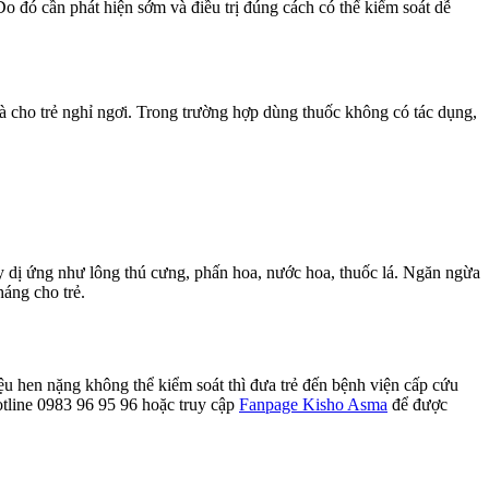
o đó cần phát hiện sớm và điều trị đúng cách có thể kiểm soát dễ
à cho trẻ nghỉ ngơi. Trong trường hợp dùng thuốc không có tác dụng,
y dị ứng như lông thú cưng, phấn hoa, nước hoa, thuốc lá. Ngăn ngừa
háng cho trẻ.
ệu hen nặng không thể kiểm soát thì đưa trẻ đến bệnh viện cấp cứu
tline 0983 96 95 96 hoặc truy cập
Fanpage Kisho Asma
để được