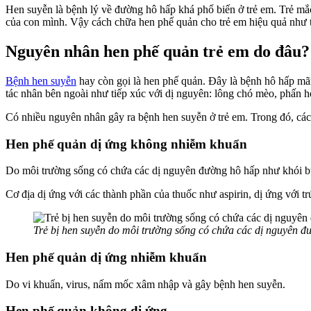
Hen suyễn là bệnh lý về đường hô hấp khá phổ biến ở trẻ em. Trẻ mắ
của con mình. Vậy cách chữa hen phế quản cho trẻ em hiệu quả như 
Nguyên nhân hen phế quản trẻ em do đâu?
Bệnh hen suyễn
hay còn gọi là hen phế quản. Đây là bệnh hô hấp mãn
tác nhân bên ngoài như tiếp xúc với dị nguyên: lông chó mèo, phấn h
Có nhiều nguyên nhân gây ra bệnh hen suyễn ở trẻ em. Trong đó, các 
Hen phế quản dị ứng không nhiễm khuẩn
Do môi trường sống có chứa các dị nguyên đường hô hấp như khói bụ
Cơ địa dị ứng với các thành phần của thuốc như aspirin, dị ứng với 
Trẻ bị hen suyễn do môi trường sống có chứa các dị nguyên đ
Hen phế quản dị ứng nhiễm khuẩn
Do vi khuẩn, virus, nấm mốc xâm nhập và gây bệnh hen suyễn.
Hen phế quản không dị ứng