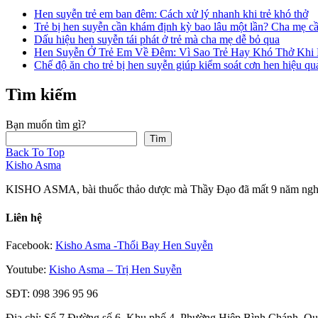
Hen suyễn trẻ em ban đêm: Cách xử lý nhanh khi trẻ khó thở
Trẻ bị hen suyễn cần khám định kỳ bao lâu một lần? Cha mẹ cầ
Dấu hiệu hen suyễn tái phát ở trẻ mà cha mẹ dễ bỏ qua
Hen Suyễn Ở Trẻ Em Về Đêm: Vì Sao Trẻ Hay Khó Thở Khi
Chế độ ăn cho trẻ bị hen suyễn giúp kiểm soát cơn hen hiệu qu
Tìm kiếm
Bạn muốn tìm gì?
Tìm
Back To Top
Kisho Asma
KISHO ASMA, bài thuốc thảo dược mà Thầy Đạo đã mất 9 năm nghiên
Liên hệ
Facebook:
Kisho Asma -Thổi Bay Hen Suyễn
Youtube:
Kisho Asma – Trị Hen Suyễn
SĐT: 098 396 95 96
Địa chỉ: Số 7 Đường số 6, Khu phố 4, Phường Hiệp Bình Chánh, 