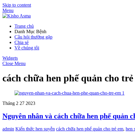
Skip to content
Menu
Trang chủ
Danh Mục Bệnh
Câu hỏi thường gặp
Chia sẻ
Về chúng tôi
Widgets
Close Menu
cách chữa hen phế quản cho trẻ
Tháng 2
27
2023
Nguyên nhân và cách chữa hen phế quản c
admin
Kiến thức hen suyễn
cách chữa hen phế quản cho trẻ em
,
hen 