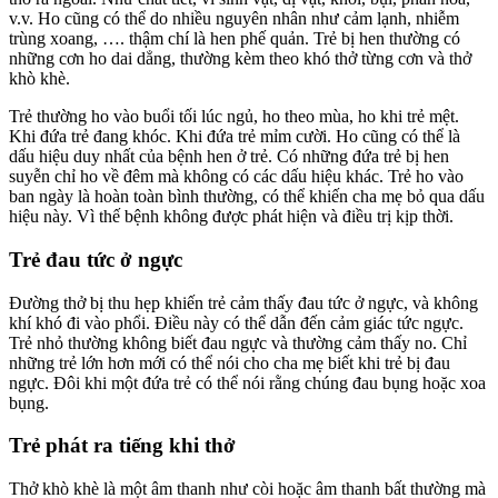
v.v. Ho cũng có thể do nhiều nguyên nhân như cảm lạnh, nhiễm
trùng xoang, …. thậm chí là hen phế quản. Trẻ bị hen thường có
những cơn ho dai dẳng, thường kèm theo khó thở từng cơn và thở
khò khè.
Trẻ thường ho vào buổi tối lúc ngủ, ho theo mùa, ho khi trẻ mệt.
Khi đứa trẻ đang khóc. Khi đứa trẻ mỉm cười. Ho cũng có thể là
dấu hiệu duy nhất của bệnh hen ở trẻ. Có những đứa trẻ bị hen
suyễn chỉ ho về đêm mà không có các dấu hiệu khác. Trẻ ho vào
ban ngày là hoàn toàn bình thường, có thể khiến cha mẹ bỏ qua dấu
hiệu này. Vì thế bệnh không được phát hiện và điều trị kịp thời.
Trẻ đau tức ở ngực
Đường thở bị thu hẹp khiến trẻ cảm thấy đau tức ở ngực, và không
khí khó đi vào phổi. Điều này có thể dẫn đến cảm giác tức ngực.
Trẻ nhỏ thường không biết đau ngực và thường cảm thấy no. Chỉ
những trẻ lớn hơn mới có thể nói cho cha mẹ biết khi trẻ bị đau
ngực. Đôi khi một đứa trẻ có thể nói rằng chúng đau bụng hoặc xoa
bụng.
Trẻ phát ra tiếng khi thở
Thở khò khè là một âm thanh như còi hoặc âm thanh bất thường mà