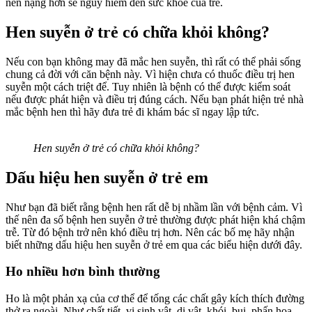
nên nặng hơn sẽ nguy hiểm đến sức khỏe của trẻ.
Hen suyễn ở trẻ có chữa khỏi không?
Nếu con bạn không may đã mắc hen suyễn, thì rất có thể phải sống
chung cả đời với căn bệnh này. Vì hiện chưa có thuốc điều trị hen
suyễn một cách triệt để. Tuy nhiên là bệnh có thể được kiểm soát
nếu được phát hiện và điều trị đúng cách. Nếu bạn phát hiện trẻ nhà
mắc bệnh hen thì hãy đưa trẻ đi khám bác sĩ ngay lập tức.
Hen suyễn ở trẻ có chữa khỏi không?
Dấu hiệu hen suyễn ở trẻ em
Như bạn đã biết rằng bệnh hen rất dễ bị nhầm lần với bệnh cảm. Vì
thế nên đa số bệnh hen suyễn ở trẻ thường được phát hiện khá chậm
trễ. Từ đó bệnh trở nên khó điều trị hơn. Nên các bố mẹ hãy nhận
biết những dấu hiệu hen suyễn ở trẻ em qua các biểu hiện dưới đây.
Ho nhiều hơn bình thường
Ho là một phản xạ của cơ thể để tống các chất gây kích thích đường
thở ra ngoài. Như chất tiết, vi sinh vật, dị vật, khói, bụi, phấn hoa,