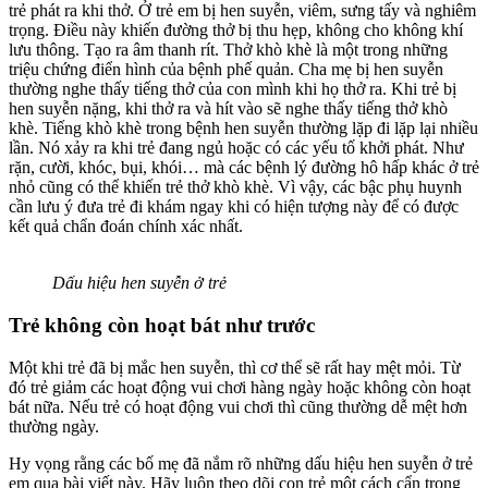
trẻ phát ra khi thở. Ở trẻ em bị hen suyễn, viêm, sưng tấy và nghiêm
trọng. Điều này khiến đường thở bị thu hẹp, không cho không khí
lưu thông. Tạo ra âm thanh rít. Thở khò khè là một trong những
triệu chứng điển hình của bệnh phế quản. Cha mẹ bị hen suyễn
thường nghe thấy tiếng thở của con mình khi họ thở ra. Khi trẻ bị
hen suyễn nặng, khi thở ra và hít vào sẽ nghe thấy tiếng thở khò
khè. Tiếng khò khè trong bệnh hen suyễn thường lặp đi lặp lại nhiều
lần. Nó xảy ra khi trẻ đang ngủ hoặc có các yếu tố khởi phát. Như
rặn, cười, khóc, bụi, khói… mà các bệnh lý đường hô hấp khác ở trẻ
nhỏ cũng có thể khiến trẻ thở khò khè. Vì vậy, các bậc phụ huynh
cần lưu ý đưa trẻ đi khám ngay khi có hiện tượng này để có được
kết quả chẩn đoán chính xác nhất.
Dấu hiệu hen suyễn ở trẻ
Trẻ không còn hoạt bát như trước
Một khi trẻ đã bị mắc hen suyễn, thì cơ thể sẽ rất hay mệt mỏi. Từ
đó trẻ giảm các hoạt động vui chơi hàng ngày hoặc không còn hoạt
bát nữa. Nếu trẻ có hoạt động vui chơi thì cũng thường dễ mệt hơn
thường ngày.
Hy vọng rằng các bố mẹ đã nắm rõ những dấu hiệu hen suyễn ở trẻ
em qua bài viết này. Hãy luôn theo dõi con trẻ một cách cẩn trọng