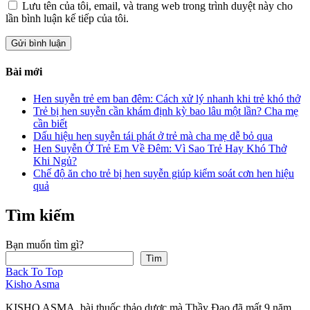
Lưu tên của tôi, email, và trang web trong trình duyệt này cho
lần bình luận kế tiếp của tôi.
Bài mới
Hen suyễn trẻ em ban đêm: Cách xử lý nhanh khi trẻ khó thở
Trẻ bị hen suyễn cần khám định kỳ bao lâu một lần? Cha mẹ
cần biết
Dấu hiệu hen suyễn tái phát ở trẻ mà cha mẹ dễ bỏ qua
Hen Suyễn Ở Trẻ Em Về Đêm: Vì Sao Trẻ Hay Khó Thở
Khi Ngủ?
Chế độ ăn cho trẻ bị hen suyễn giúp kiểm soát cơn hen hiệu
quả
Tìm kiếm
Bạn muốn tìm gì?
Tìm
Back To Top
Kisho Asma
KISHO ASMA, bài thuốc thảo dược mà Thầy Đạo đã mất 9 năm