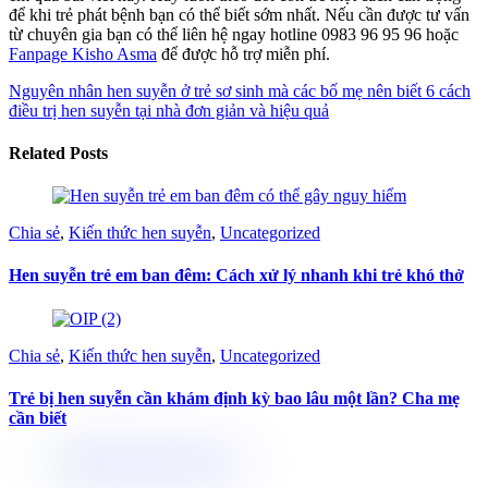
để khi trẻ phát bệnh bạn có thể biết sớm nhất.
Nếu cần được tư vấn
từ chuyên gia bạn có thể liên hệ ngay hotline 0983 96 95 96 hoặc
Fanpage Kisho Asma
để được hỗ trợ miễn phí.
Nguyên nhân hen suyễn ở trẻ sơ sinh mà các bố mẹ nên biết
6 cách
điều trị hen suyễn tại nhà đơn giản và hiệu quả
Related Posts
Chia sẻ
,
Kiến thức hen suyễn
,
Uncategorized
Hen suyễn trẻ em ban đêm: Cách xử lý nhanh khi trẻ khó thở
Chia sẻ
,
Kiến thức hen suyễn
,
Uncategorized
Trẻ bị hen suyễn cần khám định kỳ bao lâu một lần? Cha mẹ
cần biết