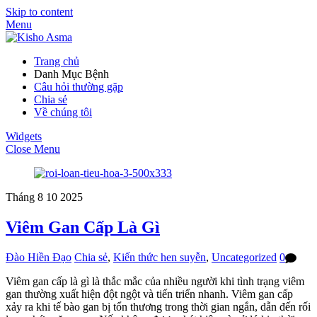
Skip to content
Menu
Trang chủ
Danh Mục Bệnh
Câu hỏi thường gặp
Chia sẻ
Về chúng tôi
Widgets
Close Menu
Tháng 8
10
2025
Viêm Gan Cấp Là Gì
Đào Hiền Đạo
Chia sẻ
,
Kiến thức hen suyễn
,
Uncategorized
0
Viêm gan cấp là gì là thắc mắc của nhiều người khi tình trạng viêm
gan thường xuất hiện đột ngột và tiến triển nhanh. Viêm gan cấp
xảy ra khi tế bào gan bị tổn thương trong thời gian ngắn, dẫn đến rối