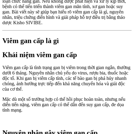
loạn chức năng gan. Nếu không được phát hiện và xử lý kịp thời,
bệnh có thể tiến triển thành viêm gan mãn tính, xơ gan hoặc suy
gan. Bài viết này sẽ giúp bạn hiểu rõ viêm gan cấp là gì, nguyên
nhân, triệu chứng điển hình và giải pháp hỗ trợ điều trị bằng thảo
dược Kisho SIVIBE.
Viêm gan cấp là gì
Khái niệm viêm gan cấp
Viêm gan cấp là tình trạng gan bị viêm trong thời gian ngắn, thường
dưới 6 tháng. Nguyên nhân chủ yếu do virus, rượu bia, thuốc hoặc
độc tố. Khi gan bị viêm cấp tính, các tế bào gan bị phá hủy nhanh
chóng, ảnh hưởng trực tiếp đến khả năng chuyển hóa và giải độc
của cơ thể.
Mặc dù một số trường hợp có thể hồi phục hoàn toàn, nhưng nếu
diễn tiến nặng, viêm gan cấp có thể dẫn đến suy gan cấp, đe dọa
tính mạng.
Nguyên nhân gây viêm gan cấp