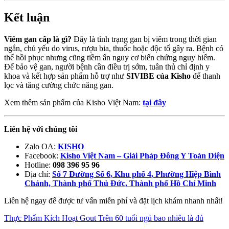
Kết luận
Viêm gan cấp là gì?
Đây là tình trạng gan bị viêm trong thời gian
ngắn, chủ yếu do virus, rượu bia, thuốc hoặc độc tố gây ra. Bệnh có
thể hồi phục nhưng cũng tiềm ẩn nguy cơ biến chứng nguy hiểm.
Để bảo vệ gan, người bệnh cần điều trị sớm, tuân thủ chỉ định y
khoa và kết hợp sản phẩm hỗ trợ như
SIVIBE của Kisho
để thanh
lọc và tăng cường chức năng gan.
Xem thêm sản phẩm của Kisho Việt Nam:
tại đây
Liên hệ với chúng tôi
Zalo OA:
KISHO
Facebook:
Kisho Việt Nam – Giải Pháp Đông Y Toàn Diện
Hotline:
098 396 95 96
Địa chỉ:
Số 7 Đường Số 6, Khu phố 4, Phường Hiệp Bình
Chánh, Thành phố Thủ Đức, Thành phố Hồ Chí Minh
Liên hệ ngay để được tư vấn miễn phí và đặt lịch khám nhanh nhất!
Thực Phẩm Kích Hoạt Gout
Trên 60 tuổi ngủ bao nhiêu là đủ