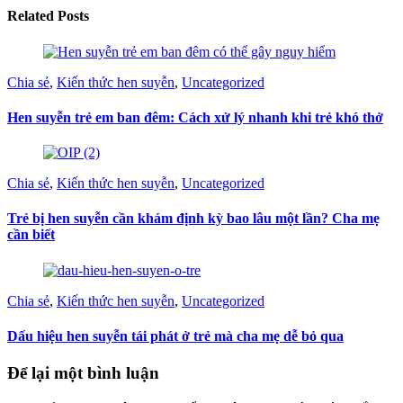
Related Posts
Chia sẻ
,
Kiến thức hen suyễn
,
Uncategorized
Hen suyễn trẻ em ban đêm: Cách xử lý nhanh khi trẻ khó thở
Chia sẻ
,
Kiến thức hen suyễn
,
Uncategorized
Trẻ bị hen suyễn cần khám định kỳ bao lâu một lần? Cha mẹ
cần biết
Chia sẻ
,
Kiến thức hen suyễn
,
Uncategorized
Dấu hiệu hen suyễn tái phát ở trẻ mà cha mẹ dễ bỏ qua
Để lại một bình luận