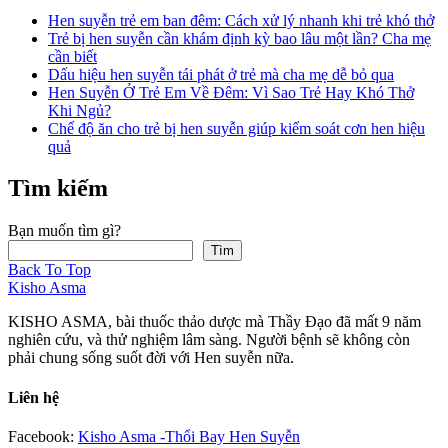
Hen suyễn trẻ em ban đêm: Cách xử lý nhanh khi trẻ khó thở
Trẻ bị hen suyễn cần khám định kỳ bao lâu một lần? Cha mẹ
cần biết
Dấu hiệu hen suyễn tái phát ở trẻ mà cha mẹ dễ bỏ qua
Hen Suyễn Ở Trẻ Em Về Đêm: Vì Sao Trẻ Hay Khó Thở
Khi Ngủ?
Chế độ ăn cho trẻ bị hen suyễn giúp kiểm soát cơn hen hiệu
quả
Tìm kiếm
Bạn muốn tìm gì?
Tìm
Back To Top
Kisho Asma
KISHO ASMA, bài thuốc thảo dược mà Thầy Đạo đã mất 9 năm
nghiên cứu, và thử nghiệm lâm sàng. Người bệnh sẽ không còn
phải chung sống suốt đời với Hen suyễn nữa.
Liên hệ
Facebook:
Kisho Asma -Thổi Bay Hen Suyễn