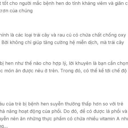
tốt cho người mắc bệnh hen do tính kháng viêm và giãn 
trơn của chúng
ính là các loại trái cây và rau củ có chứa chất chống oxy
. Bởi không chỉ giúp tăng cường hệ miễn dịch, mà trái cây
ị hen như thế nào cho hợp lý, lời khuyên là bạn cần chọ
c món ăn được nêu ở trên. Trong đó, có thể kể tới chế độ
áu của trẻ bị bệnh hen suyễn thường thấp hơn so với trẻ
ả năng hoạt động của phổi. Do đó, để có được lá phổi và
yễn nên ăn những thực phẩm có chứa nhiều vitamin A nh
ang…