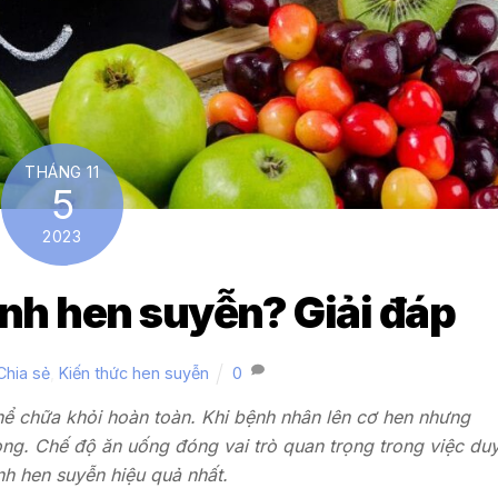
THÁNG 11
5
2023
ệnh hen suyễn? Giải đáp
Chia sẻ
,
Kiến thức hen suyễn
0
hể chữa khỏi hoàn toàn. Khi bệnh nhân lên cơ hen nhưng
vong. Chế độ ăn uống đóng vai trò quan trọng trong việc du
nh hen suyễn hiệu quả nhất.