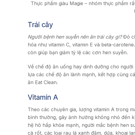
Thực phẩm giàu Magie – nhóm thực phẩm rất 
Trái cây
Người bệnh hen suyễn nên ăn trái cây gì?
Đó ch
hóa như vitamin C, vitamin E và beta-carotene
còn giúp bạn giảm tỷ lệ các cơn hen suyễn.
Về chế độ ăn uống hay dinh dưỡng cho người b
lựa các chế độ ăn lành mạnh, kết hợp cùng cá
ăn Eat Clean.
Vitamin A
Theo các chuyên gia, lượng vitamin A trong m
bình thường, gây ảnh hưởng không nhỏ đến kh
hệ hô hấp khỏe mạnh, người mắc bệnh hen su
cà rốt, các loại rau lá xanh đậm, dứa, khoai l