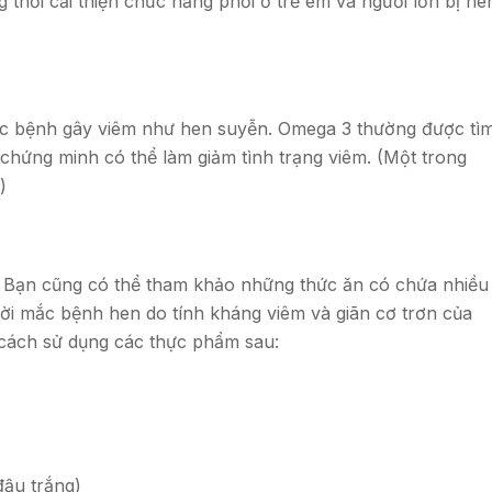
thời cải thiện chức năng phổi ở trẻ em và người lớn bị he
các bệnh gây viêm như hen suyễn. Omega 3 thường được tì
 chứng minh có thể làm giảm tình trạng viêm. (Một trong
)
 Bạn cũng có thể tham khảo những thức ăn có chứa nhiều
ời mắc bệnh hen do tính kháng viêm và giãn cơ trơn của
cách sử dụng các thực phẩm sau:
đậu trắng)