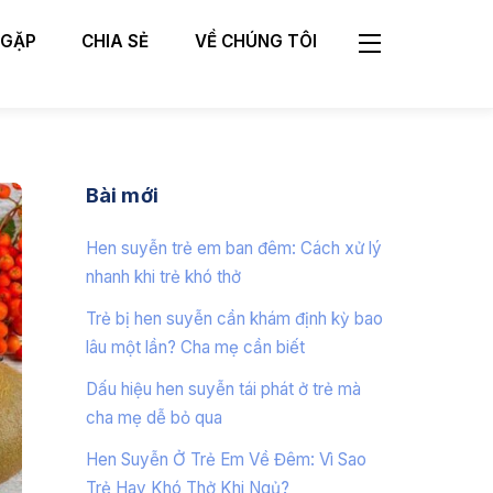
 GẶP
CHIA SẺ
VỀ CHÚNG TÔI
Widgets
Bài mới
Hen suyễn trẻ em ban đêm: Cách xử lý
nhanh khi trẻ khó thở
Trẻ bị hen suyễn cần khám định kỳ bao
lâu một lần? Cha mẹ cần biết
Dấu hiệu hen suyễn tái phát ở trẻ mà
cha mẹ dễ bỏ qua
Hen Suyễn Ở Trẻ Em Về Đêm: Vì Sao
Trẻ Hay Khó Thở Khi Ngủ?