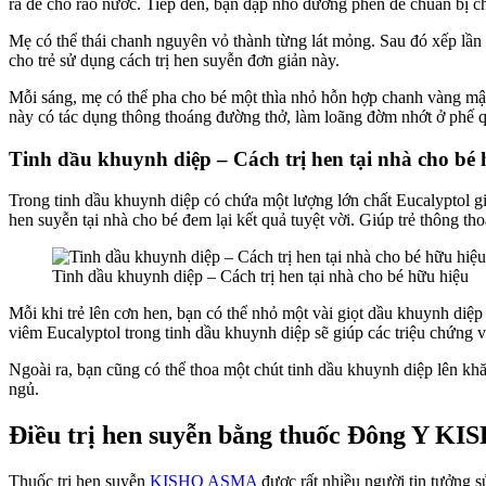
ra để cho ráo nước. Tiếp đến, bạn đập nhỏ đường phèn để chuẩn bị 
Mẹ có thể thái chanh nguyên vỏ thành từng lát mỏng. Sau đó xếp lần 
cho trẻ sử dụng cách trị hen suyễn đơn giản này.
Mỗi sáng, mẹ có thể pha cho bé một thìa nhỏ hỗn hợp chanh vàng mật
này có tác dụng thông thoáng đường thở, làm loãng đờm nhớt ở phế q
Tinh dầu khuynh diệp – Cách trị hen tại nhà cho bé 
Trong tinh dầu khuynh diệp có chứa một lượng lớn chất Eucalyptol g
hen suyễn tại nhà cho bé đem lại kết quả tuyệt vời. Giúp trẻ thông t
Tinh dầu khuynh diệp – Cách trị hen tại nhà cho bé hữu hiệu
Mỗi khi trẻ lên cơn hen, bạn có thể nhỏ một vài giọt dầu khuynh diệ
viêm Eucalyptol trong tinh dầu khuynh diệp sẽ giúp các triệu chứng 
Ngoài ra, bạn cũng có thể thoa một chút tinh dầu khuynh diệp lên khă
ngủ.
Điều trị hen suyễn bằng thuốc Đông Y 
Thuốc trị hen suyễn
KISHO ASMA
được rất nhiều người tin tưởng 