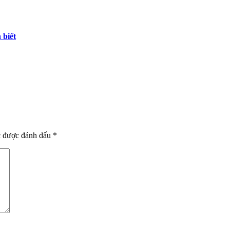
 biết
c được đánh dấu
*