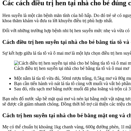
Các cách điều trị hen tại nhà cho bé đúng 
Hen suyễn là một căn bệnh mãn tính của hô hấp. Do đó trẻ sẽ có nguy 
khoa thăm khám và đưa ra lời khuyên điều trị phù hợp nhất.
Đối với những trường hợp bệnh nhi bị hen suyễn mức nhẹ và vừa có thể
Cách điều trị hen suyễn tại nhà cho bé bằng tía tô v
Sự kết hợp giữa lá tía tô và ô mai mơ là một lựa chọn điều trị hen suy
Cách điều trị hen suyễn tại nhà cho bé bằng tía tô và ô mai mơ
Một nắm lá tía tô vừa đủ, 50ml rượu trắng, 0,5kg mơ và 80g m
Bạn cần tiến hành vò nát lá tía tô cùng với muối và vắt bỏ phần
Sau đó, rửa sạch mơ bằng nước muối đã pha loãng và trộn cả 3
Bạn nên đổ nước sắp bề mặt quả mơ và nén lại bằng một vật nặng tươ
sẽ được cắt giảm nhanh chóng. Đồng thời hỗ trợ cải thiện các triệu 
Cách trị hen suyễn tại nhà cho bé bằng mật ong và 
Mẹ có thể chuẩn bị khoảng 1kg chanh vàng, 600g đường phèn, 1l mậ