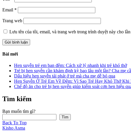
Email
*
Trang web
Lưu tên của tôi, email, và trang web trong trình duyệt này cho lần 
Bài mới
Hen suyễn trẻ em ban đêm: Cách xử lý nhanh khi trẻ khó thở
Trẻ bị hen suyễn cần khám định kỳ bao lâu một lần? Cha mẹ cầ
Dấu hiệu hen suyễn tái phát ở trẻ mà cha mẹ dễ bỏ qua
Hen Suyễn Ở Trẻ Em Về Đêm: Vì Sao Trẻ Hay Khó Thở Khi
Chế độ ăn cho trẻ bị hen suyễn giúp kiểm soát cơn hen hiệu qu
Tìm kiếm
Bạn muốn tìm gì?
Tìm
Back To Top
Kisho Asma