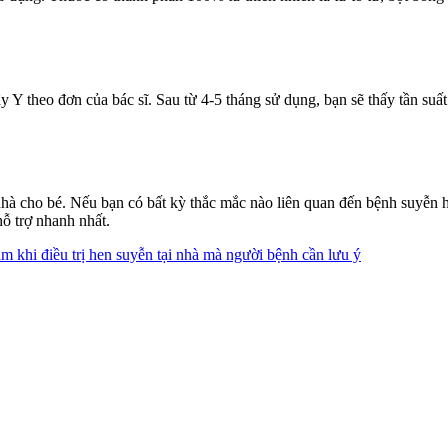
theo đơn của bác sĩ. Sau từ 4-5 tháng sử dụng, bạn sẽ thấy tần suất 
tại nhà cho bé. Nếu bạn có bất kỳ thắc mắc nào liên quan đến bệnh suy
ỗ trợ nhanh nhất.
ầm khi điều trị hen suyễn tại nhà mà người bệnh cần lưu ý