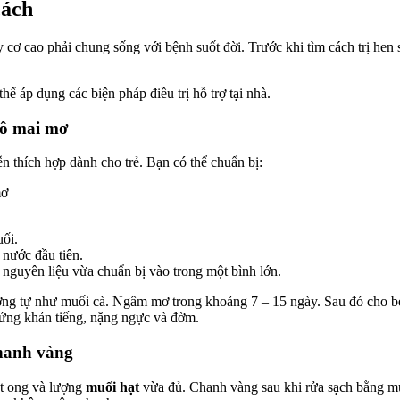
cách
cơ cao phải chung sống với bệnh suốt đời. Trước khi tìm cách trị hen 
 áp dụng các biện pháp điều trị hỗ trợ tại nhà.
à ô mai mơ
ễn thích hợp dành cho trẻ. Bạn có thể chuẩn bị:
uối.
 nước đầu tiên.
 nguyên liệu vừa chuẩn bị vào trong một bình lớn.
ng tự như muối cà. Ngâm mơ trong khoảng 7 – 15 ngày. Sau đó cho bé 
chứng khản tiếng, nặng ngực và đờm.
chanh vàng
t ong và lượng
muối hạt
vừa đủ. Chanh vàng sau khi rửa sạch bằng mu