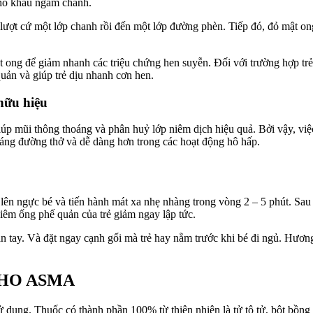
cho khâu ngâm chanh.
lượt cứ một lớp chanh rồi đến một lớp đường phèn. Tiếp đó, đỏ mật on
 ong để giảm nhanh các triệu chứng hen suyễn. Đối với trường hợp trẻ
uản và giúp trẻ dịu nhanh cơn hen.
hữu hiệu
iúp mũi thông thoáng và phân huỷ lớp niêm dịch hiệu quả. Bởi vậy, việ
hoáng đường thở và dễ dàng hơn trong các hoạt động hô hấp.
p lên ngực bé và tiến hành mát xa nhẹ nhàng trong vòng 2 – 5 phút. Sa
viêm ống phế quản của trẻ giảm ngay lập tức.
n tay. Và đặt ngay cạnh gối mà trẻ hay nằm trước khi bé đi ngủ. Hương 
KISHO ASMA
sử dụng. Thuốc có thành phần 100% từ thiên nhiên là
tử tô tử, bột bồng