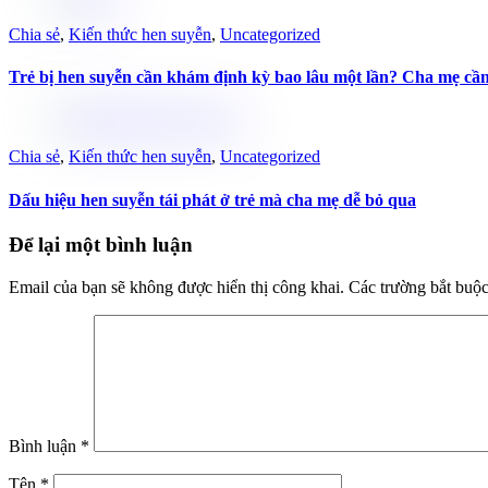
Chia sẻ
,
Kiến thức hen suyễn
,
Uncategorized
Trẻ bị hen suyễn cần khám định kỳ bao lâu một lần? Cha mẹ cần
Chia sẻ
,
Kiến thức hen suyễn
,
Uncategorized
Dấu hiệu hen suyễn tái phát ở trẻ mà cha mẹ dễ bỏ qua
Để lại một bình luận
Email của bạn sẽ không được hiển thị công khai.
Các trường bắt buộ
Bình luận
*
Tên
*