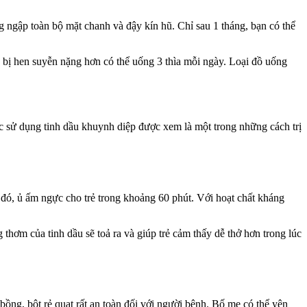
g ngập toàn bộ mặt chanh và đậy kín hũ. Chỉ sau 1 tháng, bạn có thể
 bị hen suyễn nặng hơn có thể uống 3 thìa mỗi ngày. Loại đồ uống
c sử dụng tinh dầu khuynh diệp được xem là một trong những cách trị
u đó, ủ ấm ngực cho trẻ trong khoảng 60 phút. Với hoạt chất kháng
thơm của tinh dầu sẽ toả ra và giúp trẻ cảm thấy dễ thở hơn trong lúc
 bồng, bột rẻ quạt rất an toàn đối với người bệnh. Bố mẹ có thể yên