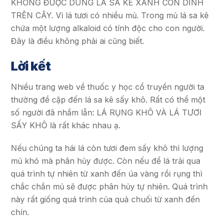
KHÔNG ĐƯỢC DÙNG LÁ SA KÊ XANH CÒN DÍNH
TRÊN CÂY.
Vì lá tươi có nhiều mủ. Trong mủ lá sa kê
chứa một lượng alkaloid có tính độc cho con người.
Đây là điều không phải ai cũng biết.
Lời kết
Nhiều trang web về thuốc y học cổ truyền người ta
thường đề cập đến lá sa kê sấy khô. Rất có thể một
số người đã nhầm lẫn: LÁ RỤNG KHÔ VÀ LÁ TƯƠI
SẤY KHÔ là rất khác nhau ạ.
Nếu chúng ta hái lá còn tươi đem sấy khô thì lượng
mủ khó mà phân hủy được. Còn nếu để lá trải qua
quá trình tự nhiên từ xanh đến úa vàng rồi rụng thì
chắc chắn mủ sẽ được phân hủy tự nhiên. Quá trình
này rất giống quá trình của quả chuối từ xanh đến
chín.