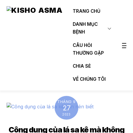
Skip
to
TRANG CHỦ
content
DANH MỤC
BỆNH
CÂU HỎI
THƯỜNG GẶP
Widg
CHIA SẺ
VỀ CHÚNG TÔI
THÁNG 9
27
2023
Công dụng của lá sa kê mà không