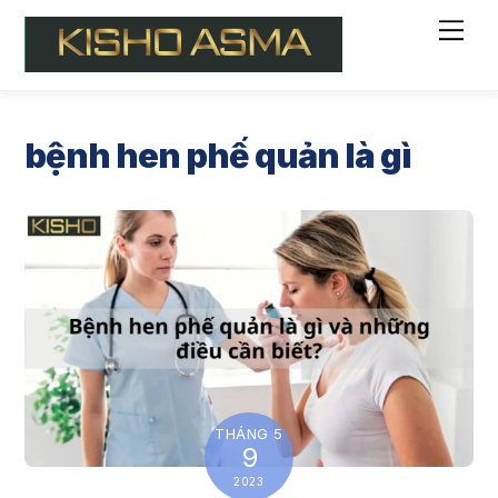
Skip
Me
to
content
bệnh hen phế quản là gì
THÁNG 5
9
2023