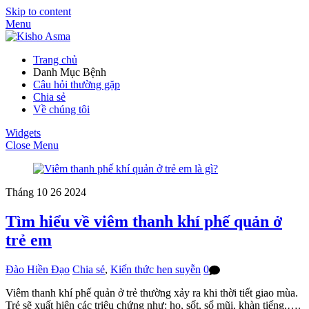
Skip to content
Menu
Trang chủ
Danh Mục Bệnh
Câu hỏi thường gặp
Chia sẻ
Về chúng tôi
Widgets
Close Menu
Tháng 10
26
2024
Tìm hiểu về viêm thanh khí phế quản ở
trẻ em
Đào Hiền Đạo
Chia sẻ
,
Kiến thức hen suyễn
0
Viêm thanh khí phế quản ở trẻ thường xảy ra khi thời tiết giao mùa.
Trẻ sẽ xuất hiện các triệu chứng như: ho, sốt, sổ mũi, khàn tiếng,….