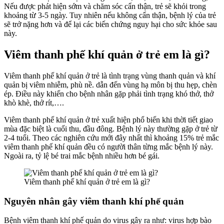
Nếu được phát hiện sớm và chăm sóc cẩn thận, trẻ sẽ khỏi trong
khoảng từ 3-5 ngày. Tuy nhiên nếu không cẩn thận, bệnh lý của trẻ
sẽ trở nặng hơn và để lại các biến chứng nguy hại cho sức khỏe sau
này.
Viêm thanh phế khí quản ở trẻ em là gì?
Viêm thanh phế khí quản ở trẻ là tình trạng vùng thanh quản và khí
quản bị viêm nhiễm, phù nề. dẫn đến vùng hạ môn bị thu hẹp, chèn
ép. Điều này khiến cho bệnh nhân gặp phải tình trạng khó thở, thở
khò khè, thở rít,….
Viêm thanh phế khí quản ở trẻ xuất hiện phổ biến khi thời tiết giao
mùa đặc biệt là cuối thu, đầu đông. Bệnh lý này thường gặp ở trẻ từ
2-4 tuổi. Theo các nghiên cứu mới đây nhất thì khoảng 15% trẻ mắc
viêm thanh phế khí quản đều có người thân từng mắc bệnh lý này.
Ngoài ra, tỷ lệ bé trai mắc bệnh nhiều hơn bé gái.
Viêm thanh phế khí quản ở trẻ em là gì?
Nguyên nhân gây viêm thanh khí phế quản
Bệnh viêm thanh khí phế quản do virus gây ra như: virus hợp bào