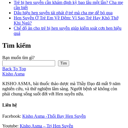
Trẻ bị hen suyễn cần khám định kỳ bao lâu một lần? Cha mẹ
cần biết
Dấu hiệu hen suyễn tái phát ở trẻ mà cha mẹ dễ bỏ qua
Hen Suyễn Ở Trẻ Em Về Đêm: Vì Sao Trẻ Hay Khó Thở
Khi Ngủ?
Chế độ ăn cho trẻ bị hen suyễn giúp kiểm soát cơn hen hiệu
quả
Tìm kiếm
Bạn muốn tìm gì?
Tìm
Back To Top
Kisho Asma
KISHO ASMA, bài thuốc thảo dược mà Thầy Đạo đã mất 9 năm
nghiên cứu, và thử nghiệm lâm sàng. Người bệnh sẽ không còn
phải chung sống suốt đời với Hen suyễn nữa.
Liên hệ
Facebook:
Kisho Asma -Thổi Bay Hen Suyễn
Youtube:
Kisho Asma – Trị Hen Suyễn