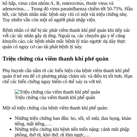
hô hấp, virus cúm nhóm A, B, enterovirus, rhode virus và
adenovirus,… Trong đó virus parainfluenza chiếm tới 50-75%. Hầu
hết, các bệnh nhân mắc bệnh này chỉ có một vài triệu chứng nhẹ.
Tuy nhiên vẫn còn một số người phải nhập viện.
Bệnh nhân có thể bị tác phát viêm thanh khí phế quản khi tiếp xúc
với các tác nhân gây dị ứng. Ngoài ra, các chuyên gia y tế cũng
khuyến cáo, các bệnh nhân mắc bệnh lý trào ngược dạ dày thực
quản có nguy cơ cao tái phát bệnh lý này.
Triệu chứng của viêm thanh khí phế quản
Phụ huynh cần nắm rõ các biểu hiện của bệnh viêm thanh khí phế
quản ở trẻ em để có phương pháp chăm sóc và điều trị tốt hơn. Hạn
chế các biến chứng nguy hiểm có thể xảy ra với trẻ.
Triệu chứng của viêm thanh khí phế quản
Một số triệu chứng của bệnh viêm thanh khí phế quản:
Những triệu chứng ban đầu: ho, sốt, sổ mũi, đau họng, khàn
tiếng, mất tiếng,….
Những triệu chứng khi bệnh tiến triển nặng: cánh mũi phập
phồng, thở rít, khó thở, rít lõm ngực,…