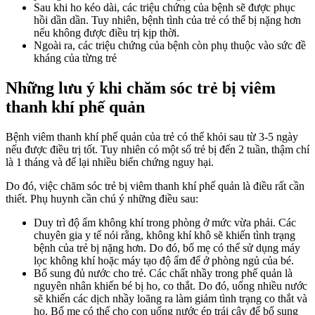
Sau khi ho kéo dài, các triệu chứng của bệnh sẽ được phục
hồi dần dần. Tuy nhiên, bệnh tình của trẻ có thể bị nặng hơn
nếu không được điều trị kịp thời.
Ngoài ra, các triệu chứng của bệnh còn phụ thuộc vào sức đề
kháng của từng trẻ
Những lưu ý khi chăm sóc trẻ bị viêm
thanh khí phế quản
Bệnh viêm thanh khí phế quản của trẻ có thể khỏi sau từ 3-5 ngày
nếu được điều trị tốt. Tuy nhiên có một số trẻ bị đến 2 tuần, thậm chí
là 1 tháng và để lại nhiều biến chứng nguy hại.
Do đó, việc chăm sóc trẻ bị viêm thanh khí phế quản là điều rất cần
thiết. Phụ huynh cần chú ý những điều sau:
Duy trì độ ẩm không khí trong phòng ở mức vừa phải. Các
chuyên gia y tế nói rằng, không khí khô sẽ khiến tình trạng
bệnh của trẻ bị nặng hơn. Do đó, bố mẹ có thể sử dụng máy
lọc không khí hoặc máy tạo độ ẩm để ở phòng ngủ của bé.
Bổ sung đủ nước cho trẻ. Các chất nhầy trong phế quản là
nguyên nhân khiến bé bị ho, co thắt. Do đó, uống nhiều nước
sẽ khiến các dịch nhầy loãng ra làm giảm tình trạng co thắt và
ho. Bố mẹ có thể cho con uống nước ép trái cây để bổ sung