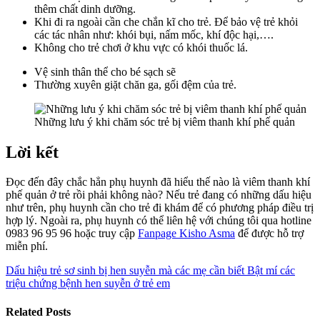
thêm chất dinh dưỡng.
Khi đi ra ngoài cần che chắn kĩ cho trẻ. Để bảo vệ trẻ khỏi
các tác nhân như: khói bụi, nấm mốc, khí độc hại,….
Không cho trẻ chơi ở khu vực có khói thuốc lá.
Vệ sinh thân thể cho bé sạch sẽ
Thường xuyên giặt chăn ga, gối đệm của trẻ.
Những lưu ý khi chăm sóc trẻ bị viêm thanh khí phế quản
Lời kết
Đọc đến đây chắc hẳn phụ huynh đã hiểu thế nào là viêm thanh khí
phế quản ở trẻ rồi phải không nào? Nếu trẻ đang có những dấu hiệu
như trên, phụ huynh cần cho trẻ đi khám để có phương pháp điều trị
hợp lý. Ngoài ra, phụ huynh có thể liên hệ với
chúng tôi qua hotline
0983 96 95 96 hoặc truy cập
Fanpage Kisho Asma
để được hỗ trợ
miễn phí.
Dấu hiệu trẻ sơ sinh bị hen suyễn mà các mẹ cần biết
Bật mí các
triệu chứng bệnh hen suyễn ở trẻ em
Related Posts