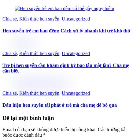
Chia sẻ
,
Kiến thức hen suyễn
,
Uncategorized
Hen suyễn trẻ em ban đêm: Cách xử lý nhanh khi trẻ khó thở
Chia sẻ
,
Kiến thức hen suyễn
,
Uncategorized
Trẻ bị hen suyễn cần khám định kỳ bao lâu một lần? Cha mẹ
cần biết
Chia sẻ
,
Kiến thức hen suyễn
,
Uncategorized
Dấu hiệu hen suyễn tái phát ở trẻ mà cha mẹ dễ bỏ qua
Để lại một bình luận
Email của bạn sẽ không được hiển thị công khai.
Các trường bắt
buộc được đánh dấu
*