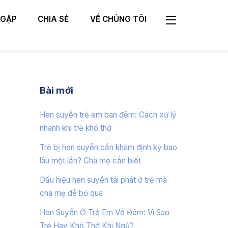
 GẶP
CHIA SẺ
VỀ CHÚNG TÔI
Widgets
Bài mới
Hen suyễn trẻ em ban đêm: Cách xử lý
nhanh khi trẻ khó thở
Trẻ bị hen suyễn cần khám định kỳ bao
lâu một lần? Cha mẹ cần biết
Dấu hiệu hen suyễn tái phát ở trẻ mà
cha mẹ dễ bỏ qua
Hen Suyễn Ở Trẻ Em Về Đêm: Vì Sao
Trẻ Hay Khó Thở Khi Ngủ?