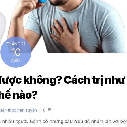
THÁNG 12
10
2022
 được không? Cách trị như
hế nào?
Kiến thức hen suyễn
0
a nhiều người. Bệnh có những dấu hiệu dễ nhầm lẫn với bệ