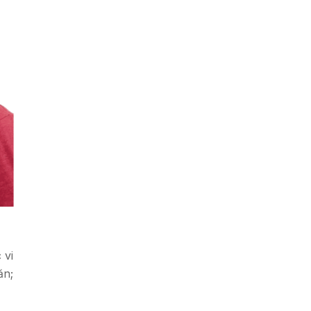
 vi
ăn;