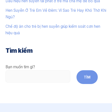
Dấu hiệu hen suyễn tái phát ở trẻ mà cha mẹ dễ bỏ qua
Hen Suyễn Ở Trẻ Em Về Đêm: Vì Sao Trẻ Hay Khó Thở Khi
Ngủ?
Chế độ ăn cho trẻ bị hen suyễn giúp kiểm soát cơn hen
hiệu quả
Tìm kiếm
Bạn muốn tìm gì?
TÌM