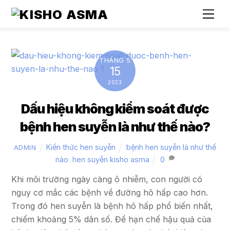
Skip
Me
to
content
THÁNG 5
15
2023
Dấu hiệu không kiểm soát được
bệnh hen suyễn là như thế nào?
Kiến thức hen suyễn
bệnh hen suyễn là như thế
ADMIN
nào
,
hen suyễn kisho asma
0
Khi môi trường ngày càng ô nhiễm, con người có
nguy cơ mắc các bệnh về đường hô hấp cao hơn.
Trong đó hen suyễn là bệnh hô hấp phổ biến nhất,
chiếm khoảng 5% dân số. Để hạn chế hậu quả của